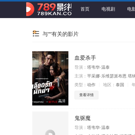
首页
电视剧
电
与""有关的影片
血爱杀手
导演：
塔韦华·温泰
主演：
平采娜·乐维瑟派布恩 塔
类型：
动作
地区：
泰国
查看详情
高清
鬼驱魔
导演：
塔韦华·温泰