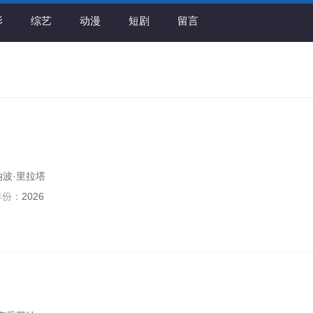
影
综艺
动漫
短剧
留言
纳波·里拉塔
年份：
2026