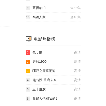
五福临门
全36集
9
蜀锦人家
全40集
10
电影热播榜
色，戒
高清
1
唐探1900
高清
2
哪吒之魔童闹海
高清
3
熊出没·重启未来
高清
4
五十度灰
高清
5
黑帮大佬和我的3
高清
6