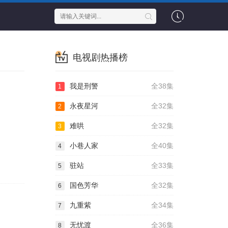
电视剧热播榜
我是刑警
全38集
1
永夜星河
全32集
2
难哄
全32集
3
小巷人家
全40集
4
驻站
全33集
5
国色芳华
全32集
6
九重紫
全34集
7
无忧渡
全36集
8