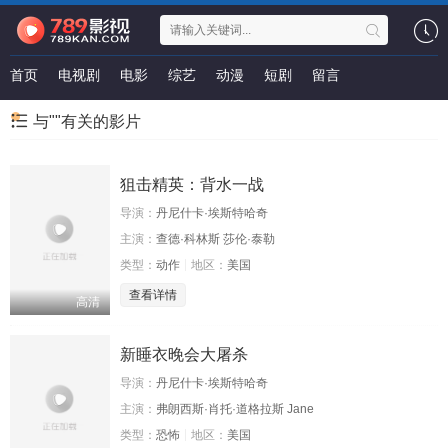
首页
电视剧
电影
综艺
动漫
短剧
留言
与""有关的影片
狙击精英：背水一战
导演：
丹尼什卡·埃斯特哈奇
主演：
查德·科林斯 莎伦·泰勒
类型：
动作
地区：
美国
查看详情
高清
新睡衣晚会大屠杀
导演：
丹尼什卡·埃斯特哈奇
主演：
弗朗西斯·肖托·道格拉斯 Jane
类型：
恐怖
地区：
美国