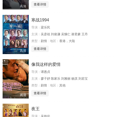
查看详情
高清
寒战1994
导演：
梁乐民
主演：
吴彦祖 刘俊谦 吴慷仁 谢君豪 王丹
类型：
剧情
地区：
香港，大陆
查看详情
高清
像我这样的爱情
导演：
谭惠贞
主演：
廖子妤 陈家乐 刘雅丽 杨淇 刘若宝
类型：
剧情
地区：
其他
查看详情
高清
夜王
导演：
吴炜伦