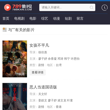
首页
电视剧
电影
综艺
动漫
短剧
留言
与""有关的影片
女孩不平凡
导演：
徐欣羨
主演：
廖子妤 余香凝 邓涛 韩宁 许恩怡
类型：
剧情
地区：
台湾
查看详情
高清
恶人当道国语版
导演：
关文轩
主演：
姜皓文 廖子妤 凌文龙 叶童
类型：
剧情
地区：
香港