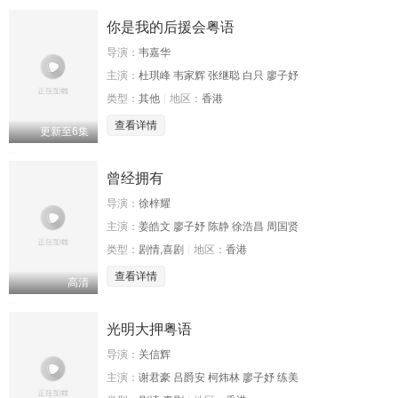
你是我的后援会粤语
导演：
韦嘉华
主演：
杜琪峰 韦家辉 张继聪 白只 廖子妤
类型：
其他
地区：
香港
查看详情
更新至6集
曾经拥有
导演：
徐梓耀
主演：
姜皓文 廖子妤 陈静 徐浩昌 周国贤
类型：
剧情,喜剧
地区：
香港
查看详情
高清
光明大押粤语
导演：
关信辉
主演：
谢君豪 吕爵安 柯炜林 廖子妤 练美