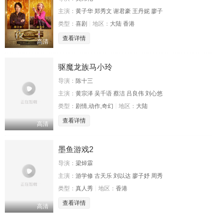
主演：
黄子华 郑秀文 谢君豪 王丹妮 廖子
类型：
喜剧
地区：
大陆 香港
查看详情
高清
驱魔龙族马小玲
导演：
陈十三
主演：
黄宗泽 吴千语 蔡洁 吕良伟 刘心悠
类型：
剧情,动作,奇幻
地区：
大陆
查看详情
高清
墨鱼游戏2
导演：
梁焯霖
主演：
游学修 古天乐 刘以达 廖子妤 周秀
类型：
真人秀
地区：
香港
查看详情
高清