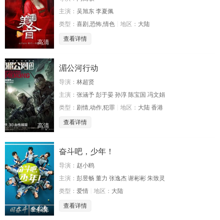
主演：
吴旭东 李夏佩
类型：
喜剧,恐怖,情色
地区：
大陆
查看详情
高清
湄公河行动
导演：
林超贤
主演：
张涵予 彭于晏 孙淳 陈宝国 冯文娟
类型：
剧情,动作,犯罪
地区：
大陆 香港
查看详情
高清
奋斗吧，少年！
导演：
赵小鸥
主演：
彭昱畅 董力 张逸杰 谢彬彬 朱致灵
类型：
爱情
地区：
大陆
查看详情
全42集