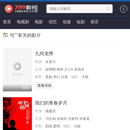
首页
电视剧
电影
综艺
动漫
短剧
留言
与""有关的影片
九州龙悸
导演：
肖翕匀
主演：
赵翊骁 林籽 Zi Lin 吴旭东
类型：
悬疑,奇幻,古装
地区：
大陆
查看详情
高清
我们的青春岁月
导演：
裘建滨
主演：
冯文娟 吴旭东 关新伟 宋俊龙
类型：
剧情,爱情
地区：
大陆