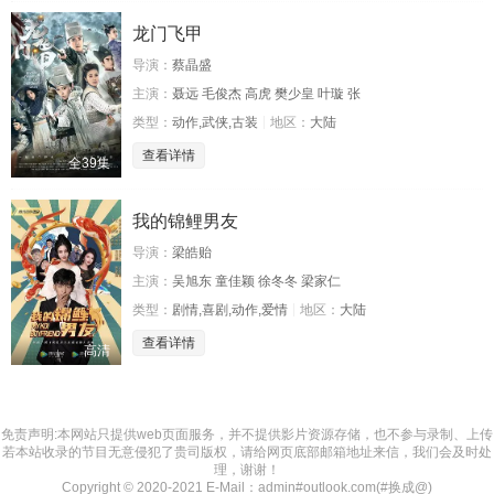
龙门飞甲
导演：
蔡晶盛
主演：
聂远 毛俊杰 高虎 樊少皇 叶璇 张
类型：
动作,武侠,古装
地区：
大陆
查看详情
全39集
我的锦鲤男友
导演：
梁皓贻
主演：
吴旭东 童佳颖 徐冬冬 梁家仁
类型：
剧情,喜剧,动作,爱情
地区：
大陆
查看详情
高清
免责声明:本网站只提供web页面服务，并不提供影片资源存储，也不参与录制、上传
若本站收录的节目无意侵犯了贵司版权，请给网页底部邮箱地址来信，我们会及时处
理，谢谢！
Copyright © 2020-2021 E-Mail：admin#outlook.com(#换成@)