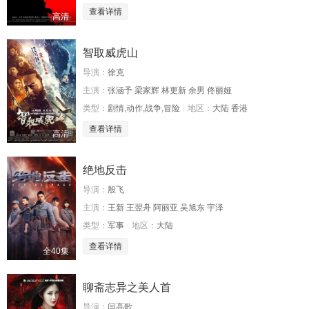
查看详情
高清
智取威虎山
导演：
徐克
主演：
张涵予 梁家辉 林更新 余男 佟丽娅
类型：
剧情,动作,战争,冒险
地区：
大陆 香港
查看详情
高清
绝地反击
导演：
殷飞
主演：
王新 王翌舟 阿丽亚 吴旭东 宇泽
类型：
军事
地区：
大陆
查看详情
全40集
聊斋志异之美人首
导演：
闫高歌