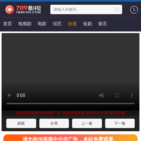
首页
电视剧
电影
综艺
动漫
短剧
留言
请勿相信视频中的任何广告,本站资源免费,没有任何付费,谨防受骗!
刷新
分享
上一集
下一集
请勿相信视频中任何广告，本站免费观看。