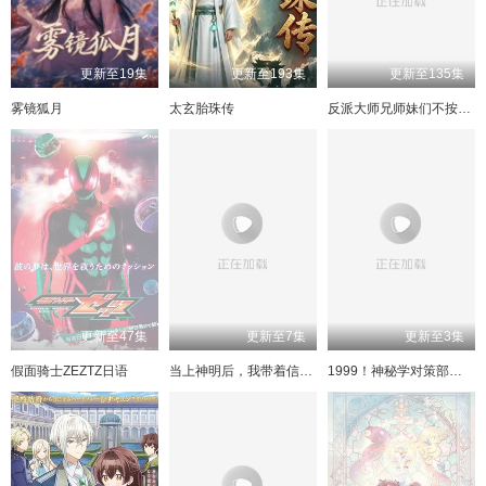
更新至19集
更新至193集
更新至135集
雾镜狐月
太玄胎珠传
反派大师兄师妹们不按套路出牌
更新至47集
更新至7集
更新至3集
假面骑士ZEZTZ日语
当上神明后，我带着信徒干翻了废土
1999！神秘学对策部中配版