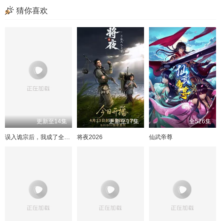
49
50
51
52
猜你喜欢
53
54
55
56
57
58
59
60
61
62
63
64
65
66
67
68
69
70
71
72
73
74
75
更新至14集
更新至17集
全526集
误入诡宗后，我成了全宗团宠
将夜2026
仙武帝尊