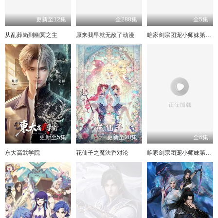
更新至12集
全288集
全5集
从乱葬岗到幽冥之主
原来我早就无敌了动漫
咱家剑宗团宠小师妹第二季
更新至5集
更新至20集
全6集
东大高武学院
花仙子之魔法香对论
咱家剑宗团宠小师妹第一季