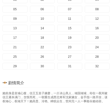
05
06
07
08
09
10
11
12
13
14
15
16
17
18
19
20
21
22
23
24
25
26
27
28
29
30
31
32
33
34
35
36
剧情简介
37
38
39
40
她前身是皇城心腹，信王五皇子嫡妻，一介冰山美人，倾国倾城，却在一夜间被
41
42
43
44
信王屠杀满门，含恨而死，一朝重生成西北将军沈家嫡女，金手指一路开挂，谋
权倾心，权倾天下！她高贵、冷艳、睥睨众生，世间无一人一事能令她动容。
45
46
47
48