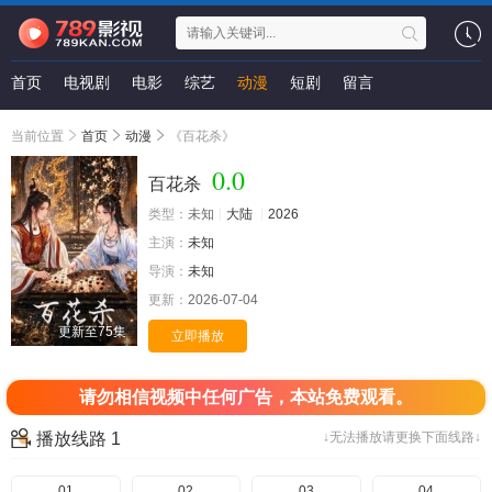
首页
电视剧
电影
综艺
动漫
短剧
留言
当前位置
首页
动漫
《百花杀》
0.0
百花杀
类型：
未知
大陆
2026
主演：
未知
导演：
未知
更新：
2026-07-04
更新至75集
立即播放
请勿相信视频中任何广告，本站免费观看。
播放线路 1
↓无法播放请更换下面线路↓
01
02
03
04