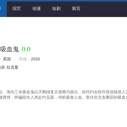
影
综艺
动漫
短剧
留言
0.0
的吸血鬼
：
美国
年份：
2026
迪辰·拉克曼
拉、海伦三名吸血鬼以天鹅绒复古酒廊为据点，依托约会软件筛选独居人
做诱饵，哄骗陌生人类赴约见面，伺机吸食人血。蛰伏在交友圈层的吸血