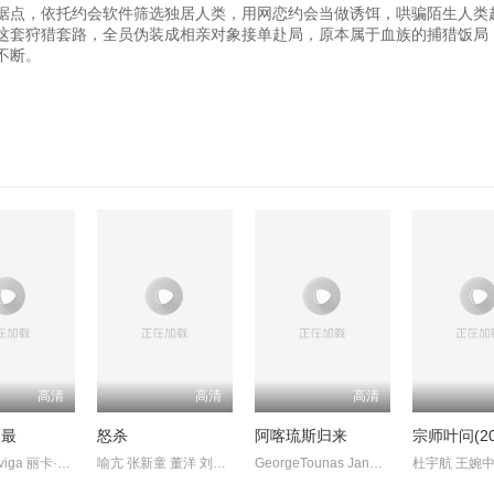
据点，依托约会软件筛选独居人类，用网恋约会当做诱饵，哄骗陌生人类
这套狩猎套路，全员伪装成相亲对象接单赴局，原本属于血族的捕猎饭局
不断。
高清
高清
高清
之最
怒杀
阿喀琉斯归来
宗师叶问(20
AshtineOlviga 丽卡·佩拉莱约
喻亢 张新童 董洋 刘珂君
GeorgeTounas JannisSky
杜宇航 王婉