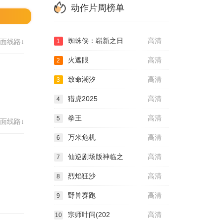
动作片周榜单
蜘蛛侠：崭新之日
高清
面线路↓
1
火遮眼
高清
2
致命潮汐
高清
3
猎虎2025
高清
4
拳王
高清
5
面线路↓
万米危机
高清
6
仙逆剧场版神临之
高清
7
烈焰狂沙
高清
8
野兽赛跑
高清
9
宗师叶问(202
高清
10