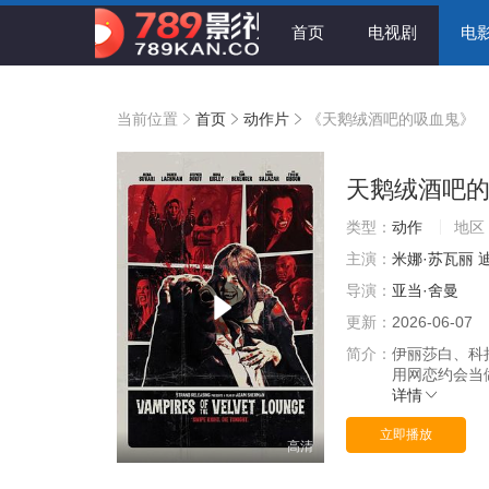
首页
电视剧
电
当前位置
首页
动作片
《天鹅绒酒吧的吸血鬼》
天鹅绒酒吧
类型：
动作
地区
主演：
米娜·苏瓦丽
导演：
亚当·舍曼
更新：
2026-06-07
简介：
伊丽莎白、科
用网恋约会当
详情
立即播放
高清