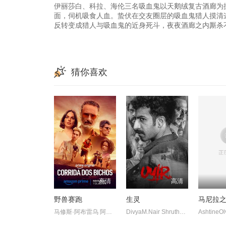
伊丽莎白、科拉、海伦三名吸血鬼以天鹅绒复古酒廊为
面，伺机吸食人血。蛰伏在交友圈层的吸血鬼猎人摸清
反转变成猎人与吸血鬼的近身死斗，夜夜酒廊之内厮杀
猜你喜欢
高清
高清
野兽赛跑
生灵
马尼拉
马修斯·阿布雷乌 阿妮塔 阿兹 CamilloBorges HigorCampagnaro P
DivyaM.Nair ShruthyMenon 苏迪普 赛亚米·凯尔 罗尚·马修 维诺