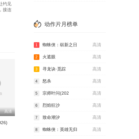
赴约见
，接连
动作片月榜单
蜘蛛侠：崭新之日
高清
1
火遮眼
高清
2
寻龙诀·觅踪
高清
3
怒杀
高清
4
宗师叶问(202
高清
5
烈焰狂沙
高清
6
高清
致命潮汐
高清
7
26)
蜘蛛侠：英雄无归
高清
8
中