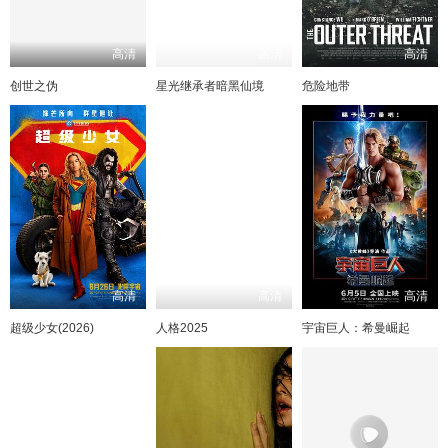
高清
高清
高清
创世之伪
星光继承者暗黑仙境
危险地带
高清
高清
高清
超级少女(2026)
人格2025
宇宙巨人：希曼崛起