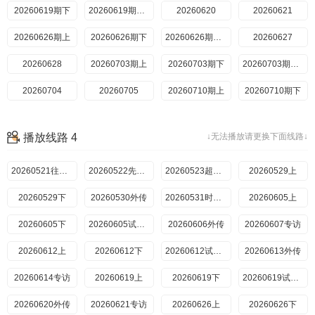
20260619期下
20260619期试炼场
20260620
20260621
20260626期上
20260626期下
20260626期试炼场
20260627
20260628
20260703期上
20260703期下
20260703期试炼场
20260704
20260705
20260710期上
20260710期下
20260710期试炼场
20260711
20260717期上
20260717期下
播放线路 4
↓无法播放请更换下面线路↓
20260717期试炼场
20260718
20260724期上
20260724期下
20260724期试炼场
20260521往季精编
20260725
20260522先导片
20260726
20260523超前营业
20260731期上
20260529上
20260731期下
20260529下
20260530外传
20260801
20260803
20260531时代少年团专访
20260605上
20260605下
20260605试炼场
20260606外传
20260607专访
20260612上
20260612下
20260612试炼场
20260613外传
20260614专访
20260619上
20260619下
20260619试炼场
20260620外传
20260621专访
20260626上
20260626下