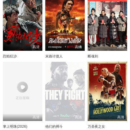
高清
高清
高清
烈焰狂沙
末路讨债人
断魂剑
高清
高清
高清
掌上明珠(2026)
他们的搏斗
万圣夜之女