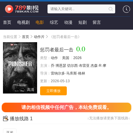
首页
电视剧
电影
综艺
动漫
短剧
留言
当前位置
首页
动作片
《惩罚者最后一击》
0.0
惩罚者最后一击
类型：
动作
美国
2026
主演：
乔·博恩瑟
切尔西·布雷亚
杰森·R·摩
导演：
雷纳尔多·马库斯·格林
更新：
2026-05-13
高清
立即播放
请勿相信视频中任何广告，本站免费观看。
播放线路 1
↓无法播放请更换下面线路↓
正片