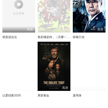
高清
高清
高清
萌宠进化论
奥莉佛是狗，（天哪！！）这家伙电影版
斩毒行动
高清
高清
高清
让爱回家2026
离群索金
废用身