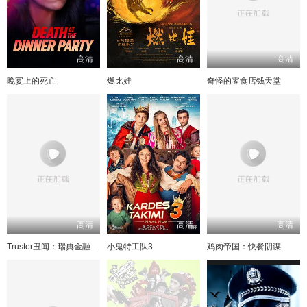
高清
高清
高清
晚宴上的死亡
燃比娃
奇怪的零食店钱天堂
高清
高清
高清
Trustor丑闻：瑞典金融案内幕
小鬼特工队3
鸡肉帝国：快餐阴谋