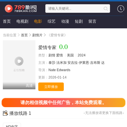
首页
电视剧
电影
综艺
动漫
短剧
留言
当前位置
首页
剧情片
《爱情专家》
0.0
爱情专家
类型：
剧情
爱情
美国
2024
主演：
泰莎·法米加
安吉拉·伊莱恩·吉布斯
达
导演：
Nate
Edwards
更新：
2026-01-14
高清
立即播放
请勿相信视频中任何广告，本站免费观看。
播放线路 1
↓无法播放请更换下面线路↓
HD中字