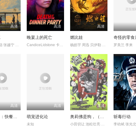
高清
高清
高清
花
晚宴上的死亡
燃比娃
琚子轩 李聪 张越宁 高深
CandiceLidstone 卡梅伦·布罗德 马克·戴 EdenBroda BryceWynte
杨皓宇 周迅 贝伊勒 康春雷
罗美兰 李来
高清
高清
高清
鸡肉帝国：快餐阴谋
萌宠进化论
奥莉佛是狗，（天哪！！）这家伙电影版
斩毒行动
未知
小田切让 池松壮亮 麻生久美子
李幼斌 张光北