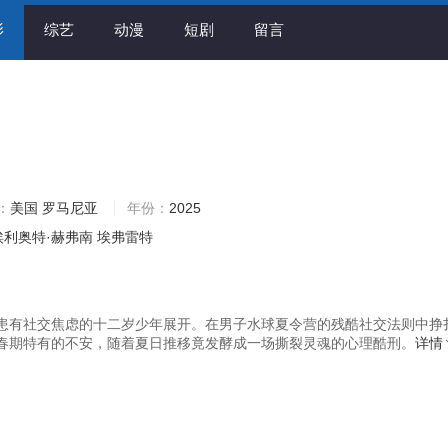
影
综艺
动漫
短剧
留言
：
美国
罗马尼亚
年份：
2025
埃利奥特·赫弗南
埃弗雷特
患有社交焦虑的十二岁少年展开。在男子水球夏令营的残酷社交法则中挣
春期特有的不安，随着夏日推移竟发酵成一场撕裂灵魂的心理酷刑。
详情