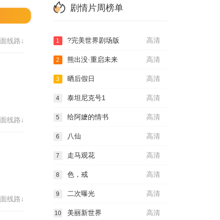
剧情片周榜单
?完美世界剧场版
高清
面线路↓
1
熊出没·重启未来
高清
2
晒后假日
高清
3
泰坦尼克号1
高清
4
给阿嬷的情书
高清
5
面线路↓
八仙
高清
6
走马观花
高清
7
色，戒
高清
8
二次曝光
高清
9
面线路↓
美丽新世界
高清
10