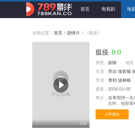
首页
电视剧
电
当前位置
首页
剧情片
《瘟疫》
0.0
瘟疫
类型：
剧情
地区
主演：
乔尔·埃哲顿
导演：
查利·波林格
更新：
2026-01-05
简介：
故事围绕一名
生时，他那青
立即播放
高清