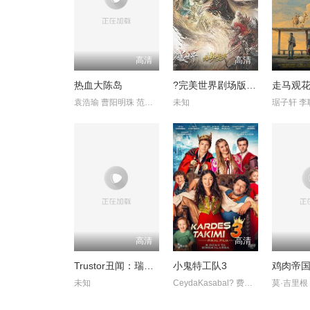
高清
高清
热血大陈岛
?完美世界剧场版九劫焚天?
走马观
袁浩瑜 曹阳明珠 范事成
未知
高清
高清
Trustor丑闻：瑞典金融案内幕
小鬼特工队3
未知
CeydaKasabal? 费拉特·阿尔拜伦
莫·吉里根