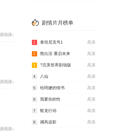
剧情片月榜单
面线路↓
泰坦尼克号1
高清
1
熊出没·重启未来
高清
2
?完美世界剧场版
高清
3
八仙
高清
4
面线路↓
给阿嬷的情书
高清
5
我要你的性
高清
6
蛟龙行动
高清
7
捕风追影
高清
8
面线路↓