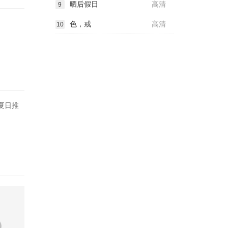
晒后假日
高清
9
色，戒
高清
10
夏日推