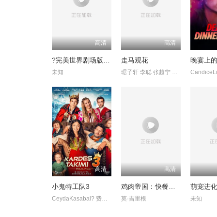
高清
高清
?完美世界剧场版九劫焚天?
走马观花
晚宴上
未知
琚子轩 李聪 张越宁 高深
高清
高清
小鬼特工队3
鸡肉帝国：快餐阴谋
萌宠进
CeydaKasabal? 费拉特·阿尔拜伦
莫·吉里根
未知