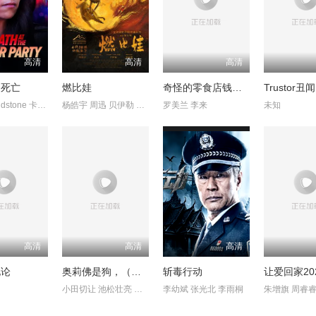
高清
高清
高清
的死亡
燃比娃
奇怪的零食店钱天堂
CandiceLidstone 卡梅伦·布罗德 马克·戴 EdenBroda BryceWynte
杨皓宇 周迅 贝伊勒 康春雷
罗美兰 李来
未知
高清
高清
高清
化论
奥莉佛是狗，（天哪！！）这家伙电影版
斩毒行动
让爱回家20
小田切让 池松壮亮 麻生久美子
李幼斌 张光北 李雨桐
朱增旗 周睿