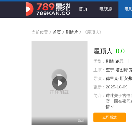
首页
电视剧
电
当前位置
首页
剧情片
《屋顶人》
0.0
屋顶人
类型：
剧情
犯罪
主演：
查宁·塔图姆
导演：
德里克·斯安
更新：
2025-10-09
简介：
讲述关于古怪
官，因在夜间
情
立即播放
高清