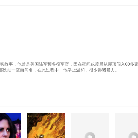
真实故事，他曾是美国陆军预备役军官，因在夜间或凌晨从屋顶闯入60多
都洗劫一空而闻名，在此过程中，他举止温和，很少诉诸暴力。