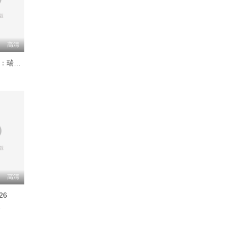
高清
Trustor丑闻：瑞典金融案内幕
高清
26
睿