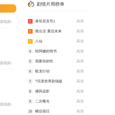
剧情片周榜单
泰坦尼克号1
高清
面线路↓
1
熊出没·重启未来
高清
2
八仙
高清
3
给阿嬷的情书
高清
4
我要你的性
高清
5
面线路↓
蛟龙行动
高清
6
?完美世界剧场版
高清
7
捕风追影
高清
8
二次曝光
高清
9
面线路↓
晒后假日
高清
10