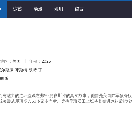
影
综艺
动漫
短剧
留言
地区：
美国
年份：
2025
克尔斯滕·邓斯特
彼特·丁
弗朗斯
而有魅力的连环盗贼杰弗里·曼彻斯特的真实故事，他曾是美国陆军预备
或凌晨从屋顶闯入60多家麦当劳、等待早班员工上班将其锁进冰箱后把收