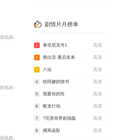
剧情片月榜单
面线路↓
泰坦尼克号1
高清
1
熊出没·重启未来
高清
2
八仙
高清
3
给阿嬷的情书
高清
4
面线路↓
我要你的性
高清
5
蛟龙行动
高清
6
?完美世界剧场版
高清
7
捕风追影
高清
8
面线路↓