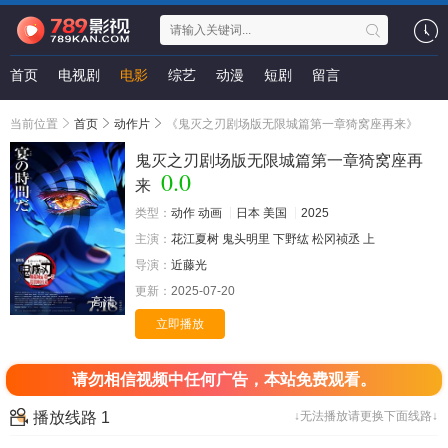
首页
电视剧
电影
综艺
动漫
短剧
留言
当前位置
首页
动作片
《鬼灭之刃剧场版无限城篇第一章猗窝座再来》
鬼灭之刃剧场版无限城篇第一章猗窝座再
0.0
来
类型：
动作
动画
日本
美国
2025
主演：
花江夏树
鬼头明里
下野纮
松冈祯丞
上
导演：
近藤光
更新：
2025-07-20
高清
立即播放
请勿相信视频中任何广告，本站免费观看。
播放线路 1
↓无法播放请更换下面线路↓