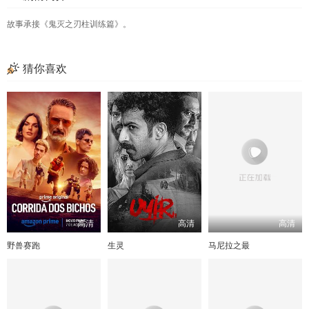
故事承接《鬼灭之刃柱训练篇》。
猜你喜欢
高清
高清
高清
野兽赛跑
生灵
马尼拉之最