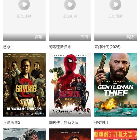
高清
高清
高清
怒杀
阿喀琉斯归来
宗师叶问(2026)
高清
高清
高清
不是羔羊2
蜘蛛侠：崭新之日
侠盗绅士