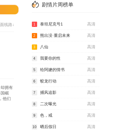
剧情片周榜单
泰坦尼克号1
高清
面线路↓
1
熊出没·重启未来
高清
2
八仙
高清
3
我要你的性
高清
4
给阿嬷的情书
高清
5
蛟龙行动
高清
6
者却拥有
捕风追影
高清
各国崛
7
，他们
二次曝光
高清
8
色，戒
高清
9
晒后假日
高清
10