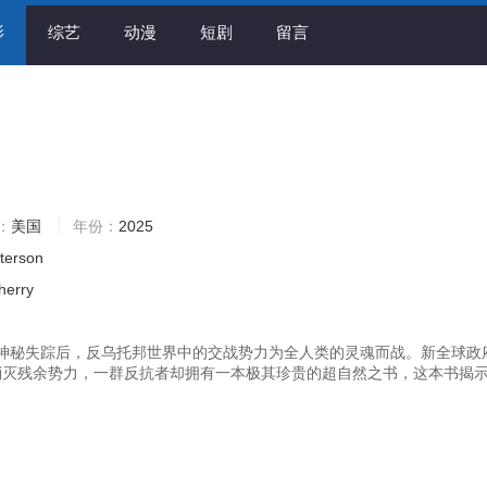
影
综艺
动漫
短剧
留言
：
美国
年份：
2025
terson
herry
神秘失踪后，反乌托邦世界中的交战势力为全人类的灵魂而战。新全球政
消灭残余势力，一群反抗者却拥有一本极其珍贵的超自然之书，这本书揭