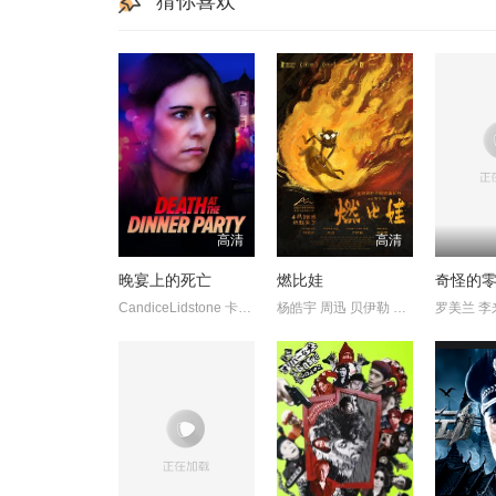
猜你喜欢
高清
高清
晚宴上的死亡
燃比娃
CandiceLidstone 卡梅伦·布罗德 马克·戴 EdenBroda BryceWynte
杨皓宇 周迅 贝伊勒 康春雷
罗美兰 李