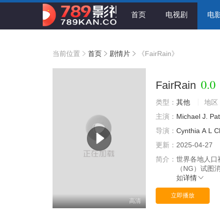
首页
电视剧
电
当前位置
首页
剧情片
《FairRain》
0.0
FairRain
类型：
其他
地区
主演：
Michael
J.
Pat
导演：
Cynthia
A
L
C
更新：
2025-04-27
简介：
世界各地人口
（NG）试图
如
详情
立即播放
高清