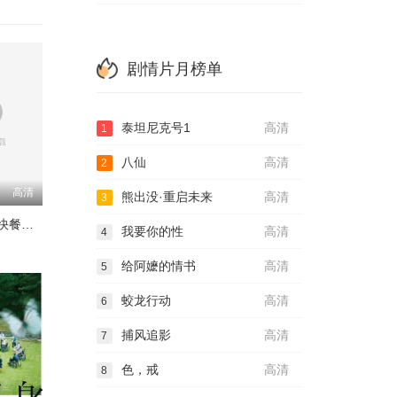
剧情片月榜单
泰坦尼克号1
高清
1
八仙
高清
2
高清
熊出没·重启未来
高清
3
鸡肉帝国：快餐阴谋
我要你的性
高清
4
给阿嬷的情书
高清
5
蛟龙行动
高清
6
捕风追影
高清
7
色，戒
高清
8