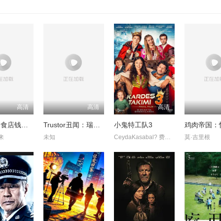
高清
高清
高清
奇怪的零食店钱天堂
Trustor丑闻：瑞典金融案内幕
小鬼特工队3
来
未知
CeydaKasabal? 费拉特·阿尔拜伦
莫·吉里根