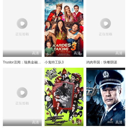
高清
高清
高清
Trustor丑闻：瑞典金融案内幕
小鬼特工队3
鸡肉帝国：快餐阴谋
高清
高清
高清