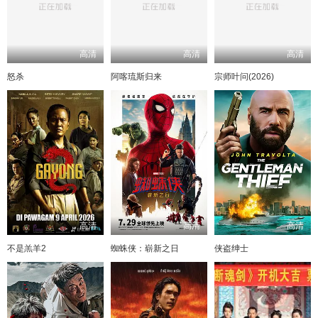
高清
高清
高清
怒杀
阿喀琉斯归来
宗师叶问(2026)
高清
高清
高清
不是羔羊2
蜘蛛侠：崭新之日
侠盗绅士