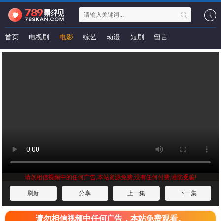
首页
电视剧
电影
综艺
动漫
短剧
留言
请勿相信视频中的任何广告,本站资源免费,没有任何付费,谨防受骗!
刷新
分享
上一集
下一集
请勿相信视频中任何广告，本站免费观看。