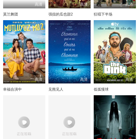
高清
高清
高清
莫兰舞团
强扭的瓜也甜2
狂唱下半场
高清
高清
高清
幸福合演中
见熊见人
低弧慢球