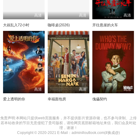
高清
高清
高清
大叔乱入72小时
咖啡桌(2026)
开往悬崖的火车
高清
高清
高清
爱上透明的你
幸福面包房
傀儡契约
免责声明:本网站只提供web页面服务，并不提供影片资源存储，也不参与录制、上传
若本站收录的节目无意侵犯了贵司版权，请给网页底部邮箱地址来信，我们会及时处
理，谢谢！
Copyright © 2020-2021 E-Mail：admin#outlook.com(#换成@)