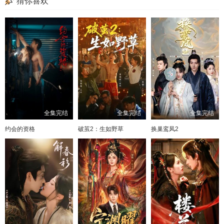
猜你喜欢
全集完结
全集完结
全集完结
约会的资格
破茧2：生如野草
换巢鸾凤2