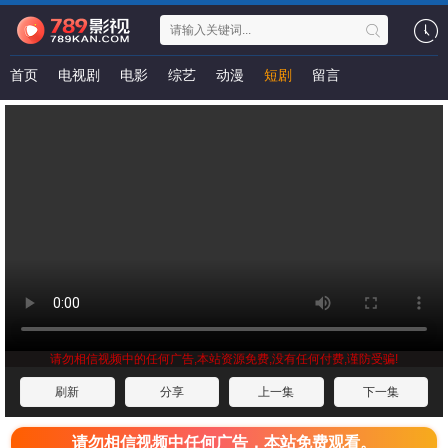
首页
电视剧
电影
综艺
动漫
短剧
留言
请勿相信视频中的任何广告,本站资源免费,没有任何付费,谨防受骗!
刷新
分享
上一集
下一集
请勿相信视频中任何广告，本站免费观看。