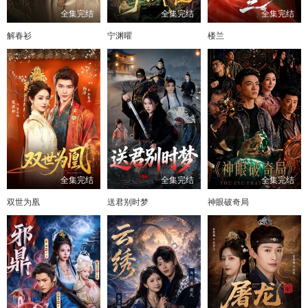
全集完结
全集完结
全集完结
解春衫
宁渊曜
楼兰
全集完结
全集完结
全集完结
双世为凰
送君别时梦
神眼破奇局