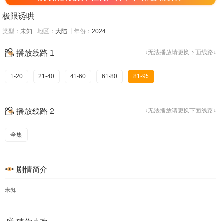
极限诱哄
类型：
未知
地区：
大陆
年份：
2024
播放线路 1
↓无法播放请更换下面线路↓
1-20
21-40
41-60
61-80
81-95
播放线路 2
↓无法播放请更换下面线路↓
全集
剧情简介
未知