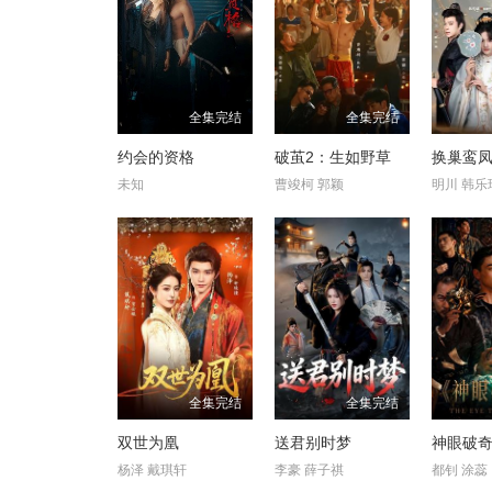
全集完结
全集完结
约会的资格
破茧2：生如野草
换巢鸾凤
未知
曹竣柯 郭颖
明川 韩乐
全集完结
全集完结
双世为凰
送君别时梦
神眼破
杨泽 戴琪轩
李豪 薛子祺
都钊 涂蕊