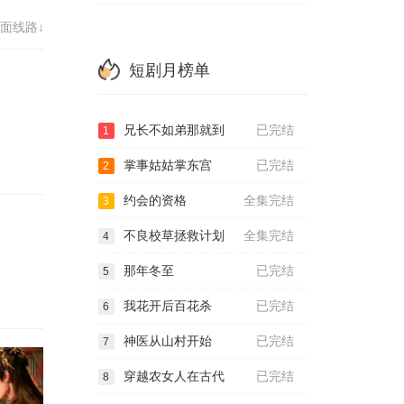
面线路↓
短剧月榜单
兄长不如弟那就到
已完结
1
掌事姑姑掌东宫
已完结
2
约会的资格
全集完结
3
不良校草拯救计划
全集完结
4
那年冬至
已完结
5
我花开后百花杀
已完结
6
神医从山村开始
已完结
7
穿越农女人在古代
已完结
8