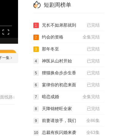
短剧周榜单
兄长不如弟那就到
已完结
1
约会的资格
全集完结
2
那年冬至
已完结
3
下一集
神医从山村开始
已完结
4
狸猫换命步步生香
已完结
5
宴律你的初恋来面
已完结
6
暗恋成婚
全集完结
面线路↓
7
天降锦鲤旺全家
已完结
8
前妻请放手，我们
全86集
9
总裁有疾闪婚来袭
全63集
10