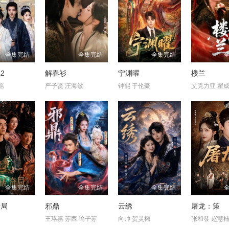
全集完结
全集完结
全集完结
2
解春衫
宁渊曜
楼兰
瑶
严子贤 汪海敏
钟熙 于伦豪
艾克力亚 翟
全集完结
全集完结
全集完结
奇局
邪鼎
云绣
屠龙：策
王珞嘉 苏西 喻子苏
向帅 贺灵榣
张和發 赵慧