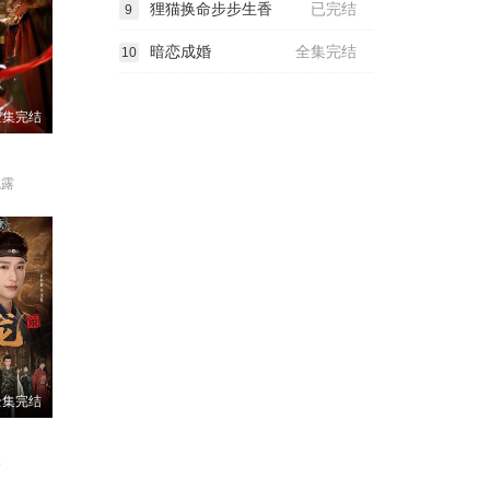
狸猫换命步步生香
已完结
9
暗恋成婚
全集完结
10
全集完结
成露
全集完结
楠