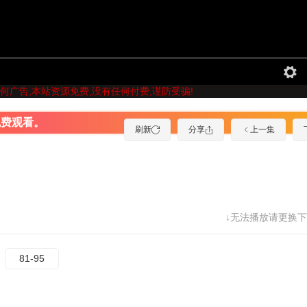
何广告,本站资源免费,没有任何付费,谨防受骗!
免费观看。
刷新
分享
上一集
↓无法播放请更换下
81-95