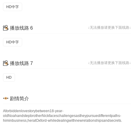
HD中字
播放线路 6
↓无法播放请更换下面线路↓
HD中字
播放线路 7
↓无法播放请更换下面线路↓
HD
剧情简介
Aforbiddenlovestorybetween18-year-
oldNoahandstepbrotherNickfaceschallengesastheypursuedifferentpaths-
himinbusiness,heratOxford-whiledealingwithnewrelationshipsandsecrets.