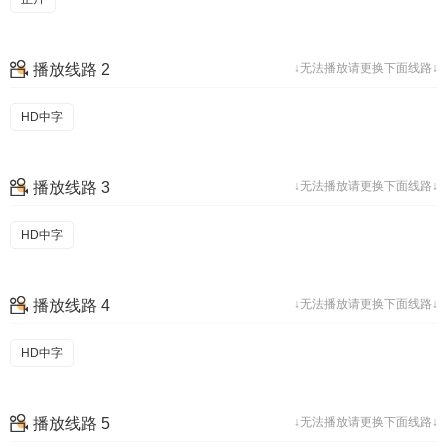
播放线路 2
↓无法播放请更换下面线路↓
HD中字
播放线路 3
↓无法播放请更换下面线路↓
HD中字
播放线路 4
↓无法播放请更换下面线路↓
HD中字
播放线路 5
↓无法播放请更换下面线路↓