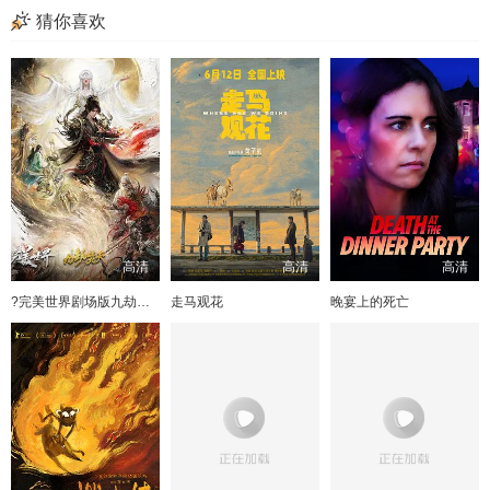
猜你喜欢
高清
高清
高清
?完美世界剧场版九劫焚天?
走马观花
晚宴上的死亡