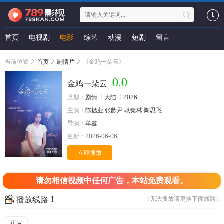
首页
电视剧
电影
综艺
动漫
短剧
留言
当前位置
首页
剧情片
《金鸡一朵云》
0.0
金鸡一朵云
类型：
剧情
大陆
2026
主演：
陈拯业
张龄尹
耿粲林
陶思飞
导演：
牟鑫
更新：
2026-06-06
高清
立即播放
请勿相信视频中任何广告，本站免费观看。
播放线路 1
↓无法播放请更换下面线路↓
正片