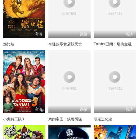
高清
高清
高清
燃比娃
奇怪的零食店钱天堂
Trustor丑闻：瑞典金融案内幕
高清
高清
高清
小鬼特工队3
鸡肉帝国：快餐阴谋
萌宠进化论