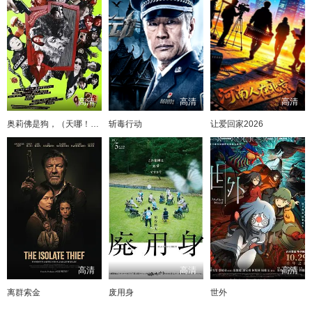
高清
高清
高清
奥莉佛是狗，（天哪！！）这家伙电影版
斩毒行动
让爱回家2026
高清
高清
高清
离群索金
废用身
世外