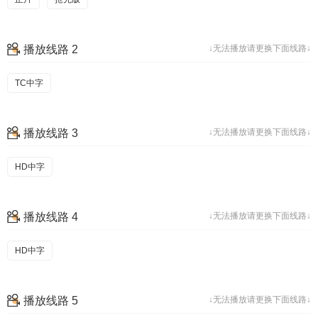
播放线路 2
↓无法播放请更换下面线路↓
TC中字
播放线路 3
↓无法播放请更换下面线路↓
HD中字
播放线路 4
↓无法播放请更换下面线路↓
HD中字
播放线路 5
↓无法播放请更换下面线路↓