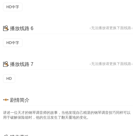
HD中字
播放线路 6
↓无法播放请更换下面线路↓
HD中字
播放线路 7
↓无法播放请更换下面线路↓
HD
剧情简介
讲述一位天才的钢琴调音师的故事，当他发现自己精湛的钢琴调音技巧同样可以
用于破解保险箱时，他的生活发生了翻天覆地的变化。