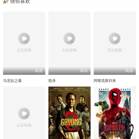
猜你喜欢
高清
高清
高清
马尼拉之最
怒杀
阿喀琉斯归来