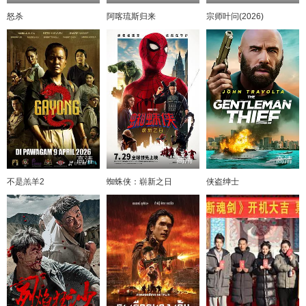
怒杀
阿喀琉斯归来
宗师叶问(2026)
高清
高清
高清
不是羔羊2
蜘蛛侠：崭新之日
侠盗绅士