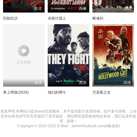
高清
高清
高清
烈焰狂沙
末路讨债人
断魂剑
高清
高清
高清
掌上明珠(2026)
他们的搏斗
万圣夜之女
免责声明:本网站只提供web页面服务，并不提供影片资源存储，也不参与录制、上传
若本站收录的节目无意侵犯了贵司版权，请给网页底部邮箱地址来信，我们会及时处
理，谢谢！
Copyright © 2020-2021 E-Mail：admin#outlook.com(#换成@)