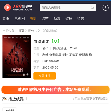
首页
电视剧
电影
综艺
动漫
短剧
留言
当前位置
首页
动作片
《血路姐弟》
0.0
血路姐弟
类型：
动作
印度尼西亚
2026
主演：
利维·奇安南塔·德比·罗梅罗·伊斯米·梅
导演：
SidhartaTata
更新：
2026-05-20
高清
立即播放
请勿相信视频中任何广告，本站免费观看。
播放线路 1
↓无法播放请更换下面线路↓
抢先版