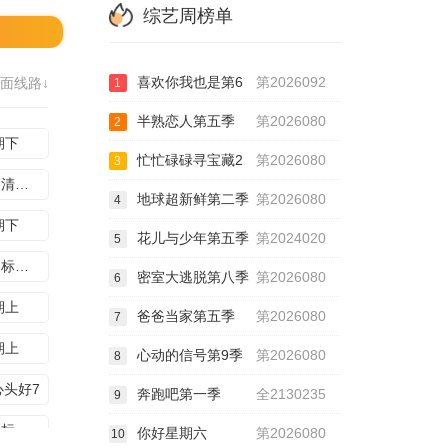
综艺周榜单
喜欢你我也是第6
第2026092
面线路↓
1
半熟恋人第五季
第2026080
2
期下
忙忙碌碌寻宝藏2
第2026080
3
直播高清版回放
地球超新鲜第二季
第2026080
4
期下
花儿与少年第五季
第2024020
5
超越目标坞民4期下
密室大逃脱第八季
第2026080
6
期上
爸爸当家第五季
第2026080
7
期上
心动的信号第9季
第2026080
8
心头好7
奔跑吧第一季
全2130235
9
超越目标坞民8期下
你好星期六
第2026080
10