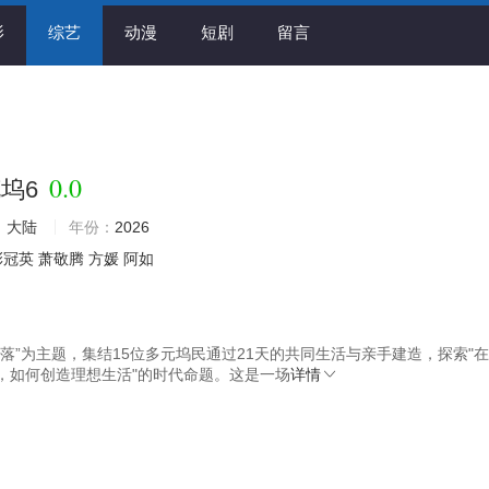
影
综艺
动漫
短剧
留言
0.0
坞6
：
大陆
年份：
2026
彭冠英
萧敬腾
方媛
阿如
角落”为主题，集结15位多元坞民通过21天的共同生活与亲手建造，探索"
，如何创造理想生活"的时代命题。这是一场
详情