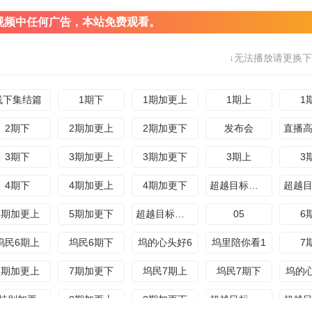
视频中任何广告，本站免费观看。
↓无法播放请更换下
线下集结篇
1期下
1期加更上
1期上
1
2期下
2期加更上
2期加更下
发布会
3期下
3期加更上
3期加更下
3期上
3
4期下
4期加更上
4期加更下
超越目标坞民4期上
5期加更上
5期加更下
超越目标坞民5期上
05
6
坞民6期上
坞民6期下
坞的心头好6
坞里陪你看1
7
7期加更上
7期加更下
坞民7期上
坞民7期下
坞的
特别加更
8期加更上
8期加更下
超越目标坞民8期上