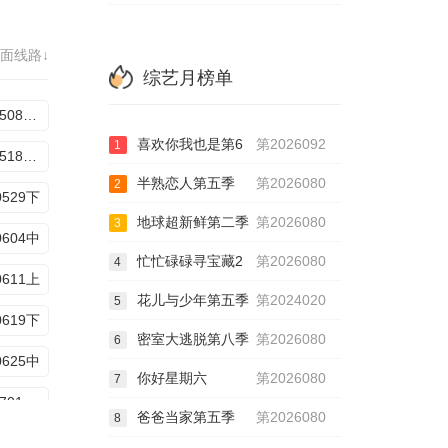
超越目标坞民9期下
面线路↓
超越目标坞民10期中
综艺月榜单
辑3
20260508线下集结篇
喜欢你我也是第6
第2026092
1
20260518超越目标坞民下
半熟恋人第五季
第2026080
2
0529下
地球超新鲜第二季
第2026080
3
0604中
忙忙碌碌寻宝藏2
第2026080
4
0611上
花儿与少年第五季
第2024020
5
0619下
密室大逃脱第八季
第2026080
6
0625中
你好星期六
第2026080
7
20260701坞里陪你看
爸爸当家第五季
第2026080
8
0709上