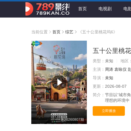
首页
电视剧
电
当前位置
首页
综艺
《五十公里桃花坞6》
五十公里桃花
类型：
未知
地区
主演：
周涛
袁咏仪
导演：
未知
更新：
2026-08-07
简介：
节目以“城市
理想的环境中
立即播放
第20260807期