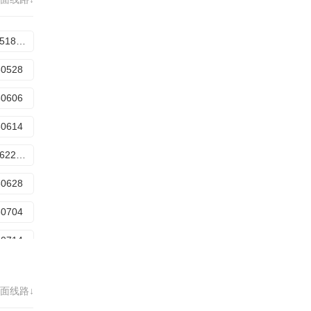
20260720超越目标坞民中
20260806特辑4
20260518期上
60528
60606
60614
20260622期上
60628
60704
60714
20260720期下
面线路↓