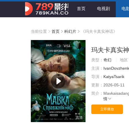
首页
电视剧
电
当前位置
首页
科幻片
《玛夫卡真实神话》
玛夫卡真实
类型：
奇幻
地区
主演：
IvanDovzhen
导演：
KatyaTsarik
更新：
2026-05-11
简介：
Mavkaisadang
情
立即播放
高清