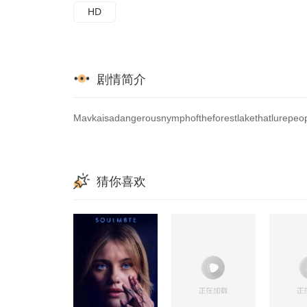
HD
剧情简介
Mavkaisadangerousnymphoftheforestlakethatlurepeopl
猜你喜欢