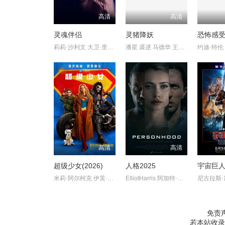
高清
高清
灵魂伴侣
灵猪降妖
恐怖感
莉莉·沙利文 大卫·里达尔
潘星 裘逑 马德华 王李丹鈮
高清
高清
超级少女(2026)
人格2025
米莉·阿尔柯克 伊芙·雷德利
ElliotHarris 阿加特·莱维 艾伦·埃默里斯 RyanLeeScott Monica
免责
若本站收录