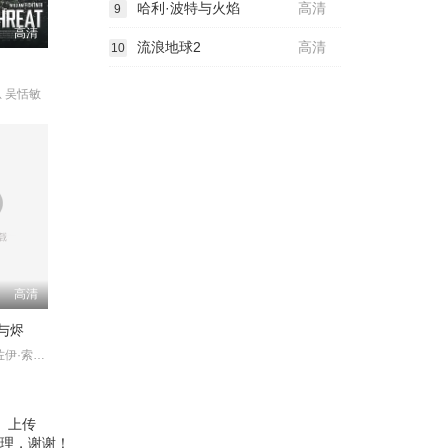
哈利·波特与火焰
高清
9
高清
流浪地球2
高清
10
 吴恬敏
高清
与烬
萨姆·沃辛顿 佐伊·索尔达娜 西格妮·韦弗 史蒂芬·朗
、上传
理，谢谢！