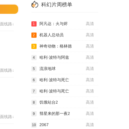
科幻片周榜单
阿凡达：火与烬
高清
面线路↓
1
机器人总动员
高清
2
神奇动物：格林德
高清
3
哈利·波特与阿兹
高清
4
流浪地球
高清
5
面线路↓
哈利·波特与死亡
高清
6
哈利·波特与死亡
高清
7
饥饿站台2
高清
8
彗星来的那一夜2
高清
9
面线路↓
2067
高清
10