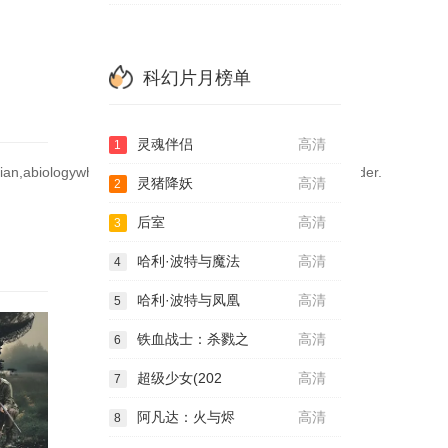
科幻片月榜单
灵魂伴侣
高清
1
,abiologywhizz,Mavkafallsinlovedisruptingthenaturalorder.
灵猪降妖
高清
2
后室
高清
3
哈利·波特与魔法
高清
4
哈利·波特与凤凰
高清
5
铁血战士：杀戮之
高清
6
超级少女(202
高清
7
阿凡达：火与烬
高清
8