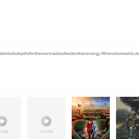
eintoitsdepthsforthemermaidstofeedontheirenergy.WhenshemeetsLukian