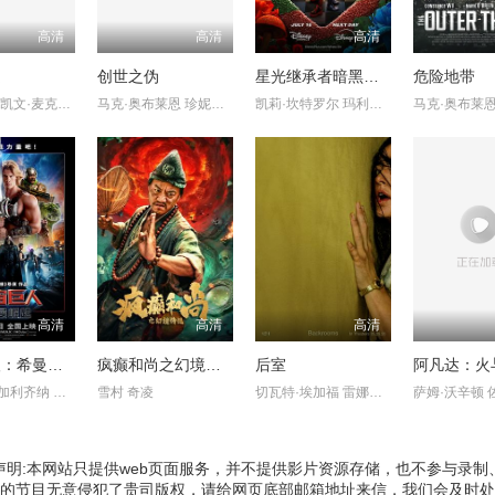
高清
高清
高清
受
创世之伪
星光继承者暗黑仙境
危险地带
约迪·特伦 凯文·麦克克科尔
马克·奥布莱恩 珍妮特·波特
凯莉·坎特罗尔 玛利亚·贝克
马克·奥布莱恩
高清
高清
高清
宇宙巨人：希曼崛起
疯癫和尚之幻境传说
后室
阿凡达：火
尼古拉斯·加利齐纳 卡米拉·门德斯 伊德瑞斯·艾尔巴 杰瑞德·?
雪村 奇凌
切瓦特·埃加福 雷娜特·赖因斯夫 芬恩·本尼特
声明:本网站只提供web页面服务，并不提供影片资源存储，也不参与录制
的节目无意侵犯了贵司版权，请给网页底部邮箱地址来信，我们会及时处