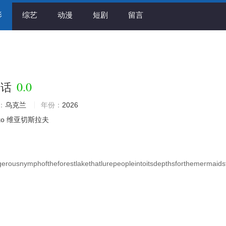
影
综艺
动漫
短剧
留言
0.0
神话
：
乌克兰
年份：
2026
ko
维亚切斯拉夫
erousnymphoftheforestlakethatlurepeopleintoitsdepthsforthemermaids