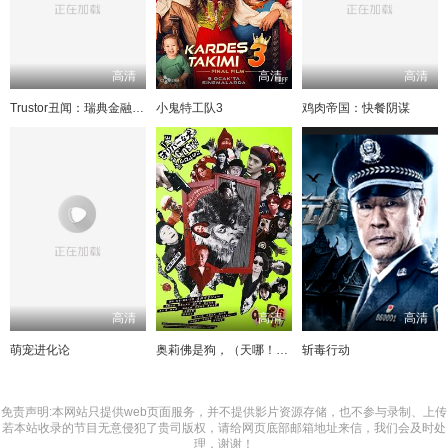
高清
高清
高清
Trustor丑闻：瑞典金融案内幕
小鬼特工队3
鸡肉帝国：快餐阴谋
高清
高清
高清
萌宠进化论
奥莉佛是狗，（天哪！！）这家伙电影版
斩毒行动
免责声明:本网站只提供web页面服务，并不提供影片资源存储，也不参与录制、上传
若本站收录的节目无意侵犯了贵司版权，请给网页底部邮箱地址来信，我们会及时处
理，谢谢！