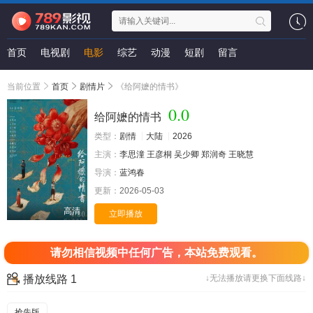
首页
电视剧
电影
综艺
动漫
短剧
留言
当前位置
首页
剧情片
《给阿嬷的情书》
0.0
给阿嬷的情书
类型：
剧情
大陆
2026
主演：
李思潼
王彦桐
吴少卿
郑润奇
王晓慧
导演：
蓝鸿春
更新：
2026-05-03
高清
立即播放
请勿相信视频中任何广告，本站免费观看。
播放线路 1
↓无法播放请更换下面线路↓
抢先版