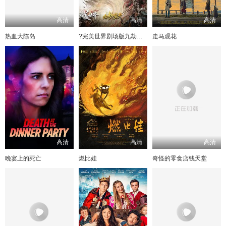
高清
高清
高清
热血大陈岛
?完美世界剧场版九劫焚天?
走马观花
高清
高清
高清
晚宴上的死亡
燃比娃
奇怪的零食店钱天堂