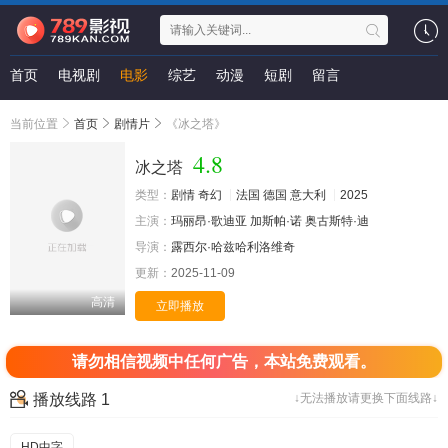
首页
电视剧
电影
综艺
动漫
短剧
留言
当前位置
首页
剧情片
《冰之塔》
4.8
冰之塔
类型：
剧情
奇幻
法国
德国
意大利
2025
主演：
玛丽昂·歌迪亚
加斯帕·诺
奥古斯特·迪
导演：
露西尔·哈兹哈利洛维奇
更新：
2025-11-09
高清
立即播放
请勿相信视频中任何广告，本站免费观看。
播放线路 1
↓无法播放请更换下面线路↓
HD中字