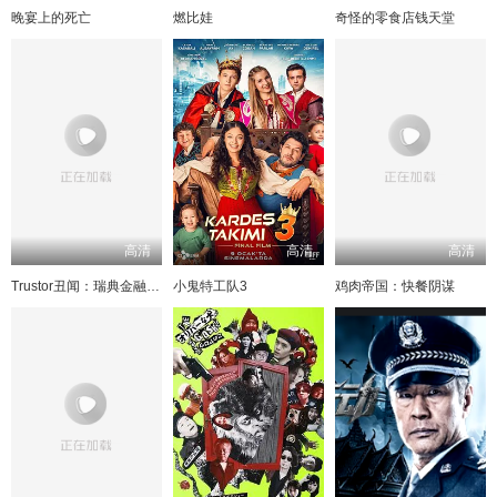
晚宴上的死亡
燃比娃
奇怪的零食店钱天堂
高清
高清
高清
Trustor丑闻：瑞典金融案内幕
小鬼特工队3
鸡肉帝国：快餐阴谋