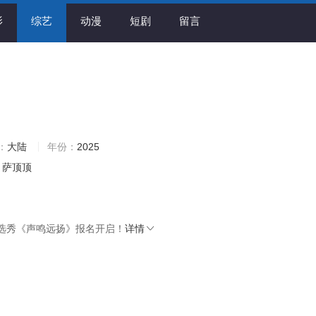
影
综艺
动漫
短剧
留言
：
大陆
年份：
2025
萨顶顶
选秀《声鸣远扬》报名开启！
详情