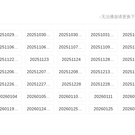
↓无法播放请更换下
20251029预选赛2
20251030纯享版2
20251030预选赛3
20251031纯享版3
20251106预选赛6
20251106纯享版5
20251107晋级全纪录
20251109总决赛1
20251122周间训练室
20251123
20251124
20251128晋级全纪录
20251206周间训练室
20251207总决赛
20251208评审机位直拍
20251213周间训练室
20251226直播秀
20251227训练室
20251228
20251228声超开放日
20260104
20260105舞台纯享版
20260110训练室
20260111
20260119舞台纯享版
20260124训练室
20260125声超开放日
20260125