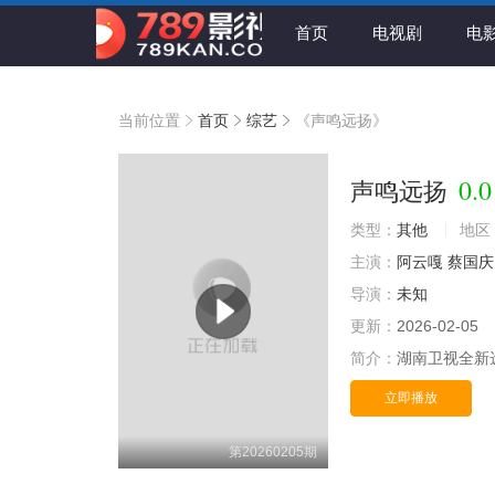
首页
电视剧
电
当前位置
首页
综艺
《声鸣远扬》
0.0
声鸣远扬
类型：
其他
地区
主演：
阿云嘎
蔡国庆
导演：
未知
更新：
2026-02-05
简介：
湖南卫视全新
立即播放
第20260205期