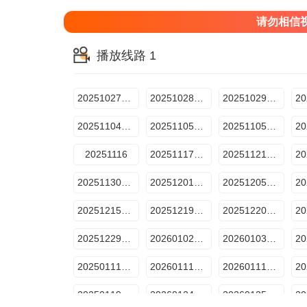
请勿相信
播放线路 1
20251027预热企划
20251028预选赛1
20251029纯享版1
20251104预选赛4
20251105纯享版4
20251105预选赛5
20251116
20251117舞台纯享版
20251121赛前抢先看
20251130总决赛
20251201评审机位直拍
20251205晋级全纪录
20251215舞台纯享版
20251219复活冲刺夜
20251220周间训练室5
20251229舞台纯享版总决赛8
20260102Live直播秀
20260103周间训练室
20250111声超开放日
20260111正直播
20260111总决赛
20250119舞台纯享版
20260124周间训练室
20260125声超开放日