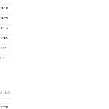
51018
51029
51116
51205
51221
20260105舞台纯享版
面线路↓
51228