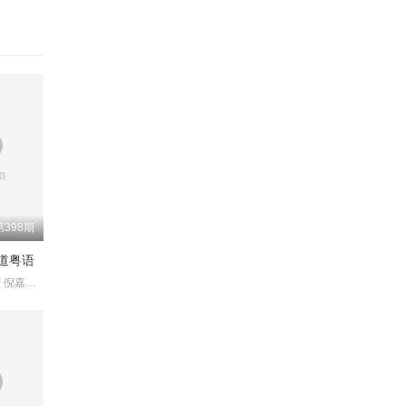
第398期
道粤语
黄婉曼 蔡雪莹 倪嘉雯 黄嘉雯 廖慧仪 伍倩彤 陈嘉倩 胡敏芝 吴兆