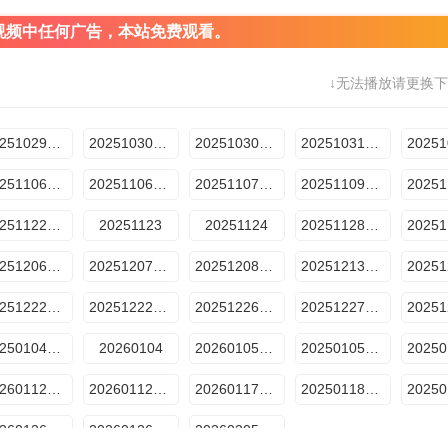
视频中任何广告，本站免费观看。
↓无法播放请更换下
20251029预选赛2
20251030纯享版2
20251030预选赛3
20251031纯享版3
20251106纯享版5
20251106预选赛6
20251107晋级全纪录
20251109总决赛1
20251122周间训练室
20251123
20251124
20251128晋级全纪录
20251206周间训练室
20251207总决赛
20251208评审机位直拍
20251213周间训练室
20251222舞台纯享版总决赛7
20251222首席评审机位5
20251226Live直播秀
20251227周间训练室06
20250104声超开放日
20260104
20260105舞台纯享版
20250105评审机位直拍
20260112首席评审机位
20260112舞台纯享版
20260117周间训练室
20250118声超开放日
20260126总决赛纯享版
20260126首席评审机位
20260205舞台纯享典藏版