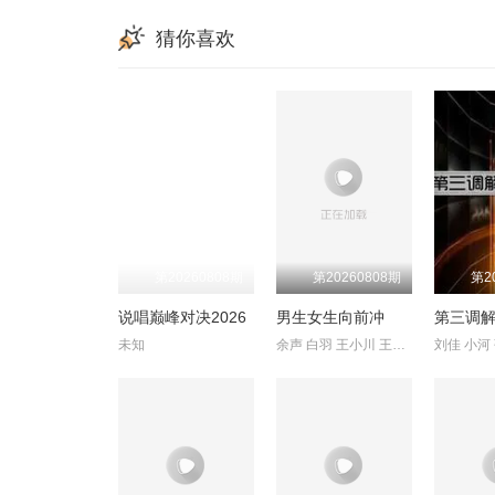
猜你喜欢
第20260808期
第20260808期
第2
说唱巅峰对决2026
男生女生向前冲
第三调解
未知
余声 白羽 王小川 王乐乐 宋秋熠 张亚群
刘佳 小河