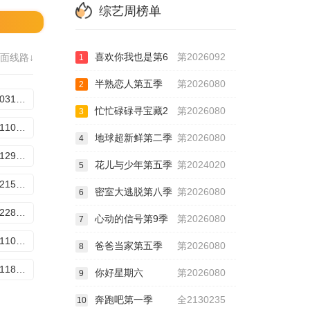
综艺周榜单
喜欢你我也是第6
第2026092
面线路↓
1
半熟恋人第五季
第2026080
2
20251031晋级全记录
忙忙碌碌寻宝藏2
第2026080
3
20251110舞台纯享版
地球超新鲜第二季
第2026080
4
20251129周间训练室
花儿与少年第五季
第2024020
5
20251215评审机位直拍
密室大逃脱第八季
第2026080
6
20251228总决赛8
心动的信号第9季
第2026080
7
20250110周间训练室
爸爸当家第五季
第2026080
8
20250118总决赛
你好星期六
第2026080
9
奔跑吧第一季
全2130235
10