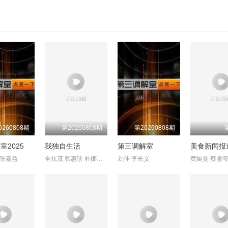
0260808期
第20260808期
第20260808期
室2025
我独自生活
第三调解室
美食新闻报
 张嘉益
全炫茂 韩惠珍 朴娜莱 李时言 旗安84 刘宪华 李必模 金莎妮 李昇
刘佳 李长义