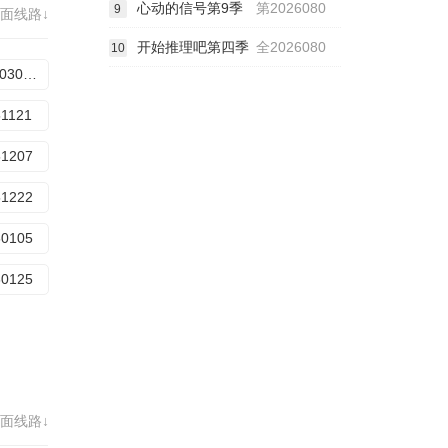
心动的信号第9季
第2026080
9
面线路↓
开始推理吧第四季
全2026080
10
20251030期预选赛
51121
51207
51222
60105
60125
面线路↓