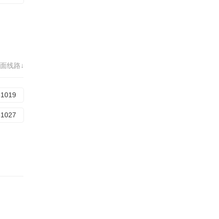
面线路↓
51019
51027