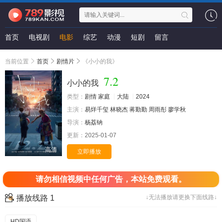
首页
电视剧
电影
综艺
动漫
短剧
留言
当前位置
首页
剧情片
《小小的我》
7.2
小小的我
类型：
剧情
家庭
大陆
2024
主演：
易烊千玺
林晓杰
蒋勤勤
周雨彤
廖学秋
导演：
杨荔钠
更新：
2025-01-07
高清
立即播放
请勿相信视频中任何广告，本站免费观看。
播放线路 1
↓无法播放请更换下面线路↓
HD国语