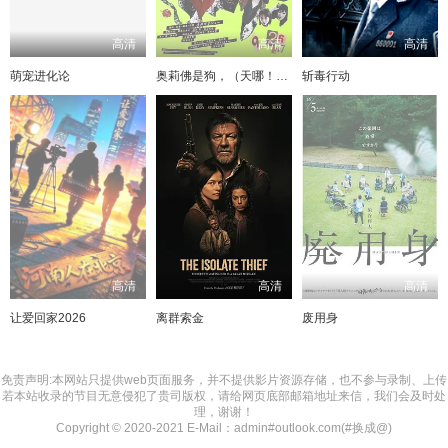
高清
高清
高清
萌宠进化论
奥莉佛是狗，（天哪！！）这家伙电影版
斩毒行动
高清
高清
高清
让爱回家2026
离群索金
废用身
免责声明:本网站只提供web页面服务，并不提供影片资源存储，也不参与录制、上传
若本站收录的节目无意侵犯了贵司版权，请给网页底部邮箱地址来信，我们会及时处
理，谢谢！
Copyright © 2020-2021 E-Mail：admin#outlook.com(#换成@)