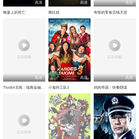
高清
高清
高清
晚宴上的死亡
燃比娃
奇怪的零食店钱天堂
高清
高清
高清
Trustor丑闻：瑞典金融案内幕
小鬼特工队3
鸡肉帝国：快餐阴谋