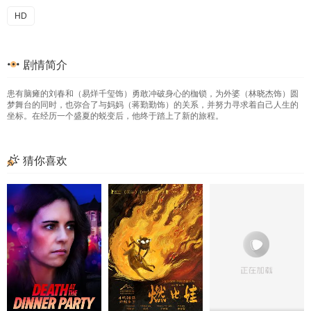
HD
剧情简介
患有脑瘫的刘春和（易烊千玺饰）勇敢冲破身心的枷锁，为外婆（林晓杰饰）圆
梦舞台的同时，也弥合了与妈妈（蒋勤勤饰）的关系，并努力寻求着自己人生的
坐标。在经历一个盛夏的蜕变后，他终于踏上了新的旅程。
猜你喜欢