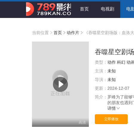
首页
电视剧
电
当前位置
首页
动作片
《吞噬星空剧场版：血洛
吞噬星空剧
类型：
动作
科幻
动
主演：
未知
导演：
未知
更新：
2024-12-07
简介：
罗峰为了能够
的朋友也遇到
详情
立即播放
高清