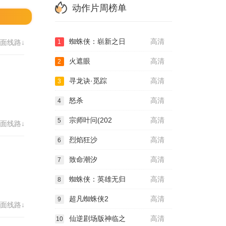
动作片周榜单
蜘蛛侠：崭新之日
高清
面线路↓
1
火遮眼
高清
2
寻龙诀·觅踪
高清
3
怒杀
高清
4
宗师叶问(202
高清
5
面线路↓
烈焰狂沙
高清
6
致命潮汐
高清
7
蜘蛛侠：英雄无归
高清
8
超凡蜘蛛侠2
高清
9
面线路↓
仙逆剧场版神临之
高清
10