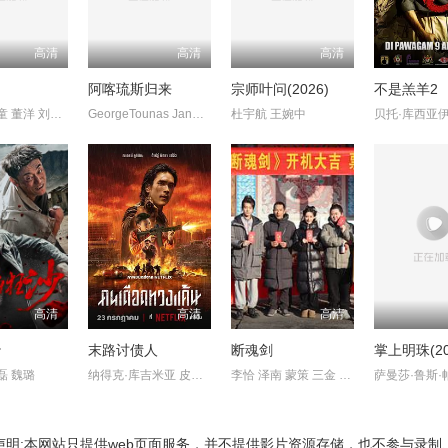
高清
高清
高清
阿喀琉斯归来
宗师叶问(2026)
不是羔羊2
喻亢 张新童 董洋 刘珂君
GeorgeTounas JannisSky
杜宇航 王婉中
高清
高清
高清
沙
末路讨债人
断魂剑
掌上明珠(20
磊 魏璐
纳得克·库吉米亚 皮塔亚·萨丘安 ChaiwatThongsaeng
李恰 泽南 蒙策 三金 韩鹏
声明:本网站只提供web页面服务，并不提供影片资源存储，也不参与录制