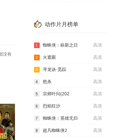
动作片月榜单
蜘蛛侠：崭新之日
高清
1
都没有
火遮眼
高清
2
寻龙诀·觅踪
高清
3
怒杀
高清
4
宗师叶问(202
高清
5
烈焰狂沙
高清
6
蜘蛛侠：英雄无归
高清
7
超凡蜘蛛侠2
高清
8