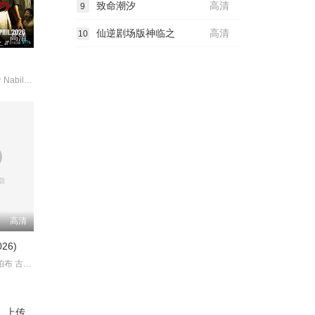
致命潮汐
高清
9
仙逆剧场版神临之
高清
10
高清
贝托·库西亚伊 NabilaHuda
高清
26)
萨曼莎·鲁斯·帕布 古山·德瓦亚
、上传