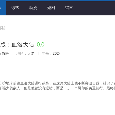
影
综艺
动漫
短剧
留言
大陆》
0.0
场版：血洛大陆
画
冒险
地区：
大陆
年份：
2024
守护地球前往血洛大陆进行试炼，在这片大陆上他不断突破自我，结识了
了强大的敌人，但是他都没有退缩，而是一步一个脚印的负重前行。最终