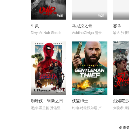
高清
高清
生灵
马尼拉之最
怒杀
DivyaM.Nair ShruthyMenon 苏迪普 赛亚米·凯尔 罗尚·马修 维诺
AshtineOlviga 丽卡·佩拉莱约
高清
高清
蜘蛛侠：崭新之日
侠盗绅士
烈焰狂
汤姆·霍兰德 赞达亚 萨迪·辛克
约翰·特拉沃尔塔 卢卡斯·哈斯
刘俊孝 康
免责