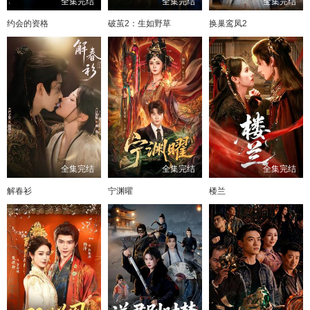
全集完结
全集完结
全集完结
约会的资格
破茧2：生如野草
换巢鸾凤2
全集完结
全集完结
全集完结
解春衫
宁渊曜
楼兰