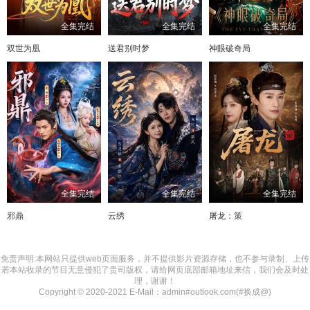
全集完结
全集完结
全集完结
双世为凰
送君别时梦
神眼破奇局
全集完结
全集完结
全集完结
邪鼎
云绣
屠龙：策
免责声明:本网站只提供web页面服务，并不提供影片资源存储，也不参与录制、上传
若本站收录的节目无意侵犯了贵司版权，请给网页底部邮箱地址来信，我们会及时处
理，谢谢！
Copyright © 2020-2021 E-Mail：admin#outlook.com(#换成@)