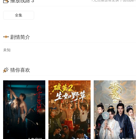
播放线路 3
↓无法播放请更换下面线路↓
49
50
51
52
53
54
55
56
全集
57
58
59
60
剧情简介
61
62
63
64
65
66
67
68
未知
69
70
71
72
猜你喜欢
73
74
75
76
77
78
79