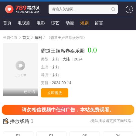
首页
电视剧
电影
综艺
动漫
短剧
留言
当前位置
首页
短剧
《霸道王姬席卷娱乐圈》
0.0
霸道王姬席卷娱乐圈
类型：
未知
大陆
2024
主演：
未知
导演：
未知
更新：
2024-09-14
已完结
立即播放
请勿相信视频中任何广告，本站免费观看。
播放线路 1
↓无法播放请更换下面线路↓
01
02
03
04