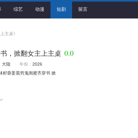
影
综艺
动漫
短剧
留言
主上主桌》
0.0
穿书，掀翻女主上主桌
：
大陆
年份：
2026
林籽蓉姜晨穷鬼闺蜜齐穿书
掀