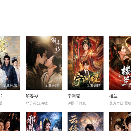
全集完结
全集完结
全集完结
2
解春衫
宁渊曜
楼兰
瑶
严子贤 汪海敏
钟熙 于伦豪
艾克力亚 翟