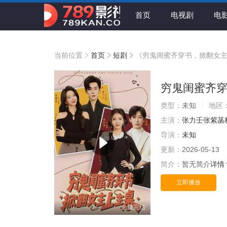
首页
电视剧
电
当前位置
首页
短剧
《穷鬼闺蜜齐穿书，掀翻女
穷鬼闺蜜齐
类型：
未知
地区
主演：
张力壬张紫菡
导演：
未知
更新：
2026-05-13
简介：
暂无简介
详情
立即播放
全集完结