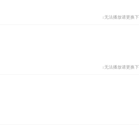
68
69
70
71
↓无法播放请更换下
76
77
78
79
↓无法播放请更换下