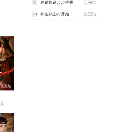
狸猫换命步步生香
已完结
9
神医从山村开始
已完结
10
全集完结
成露