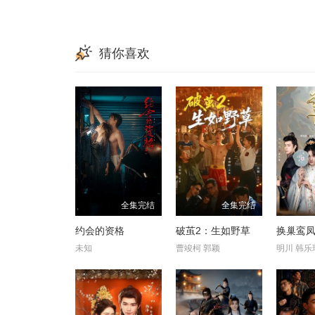
猜你喜欢
全集完结
全集完结
约会的资格
破茧2：生如野草
换巢鸾凤
未知
曹竣柯 郭颖
明川 韩乐