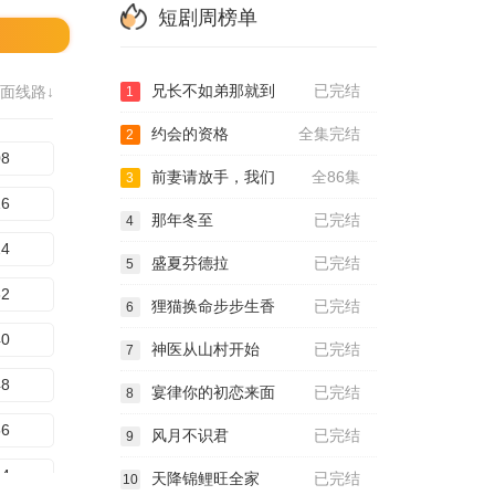
短剧周榜单
兄长不如弟那就到
已完结
面线路↓
1
约会的资格
全集完结
2
08
前妻请放手，我们
全86集
3
16
那年冬至
已完结
4
24
盛夏芬德拉
已完结
5
32
狸猫换命步步生香
已完结
6
40
神医从山村开始
已完结
7
48
宴律你的初恋来面
已完结
8
56
风月不识君
已完结
9
64
天降锦鲤旺全家
已完结
10