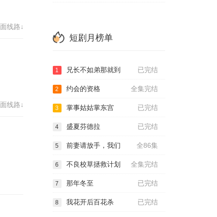
72
面线路↓
80
短剧月榜单
兄长不如弟那就到
已完结
1
约会的资格
全集完结
2
面线路↓
掌事姑姑掌东宫
已完结
3
盛夏芬德拉
已完结
4
前妻请放手，我们
全86集
5
不良校草拯救计划
全集完结
6
那年冬至
已完结
7
我花开后百花杀
已完结
8