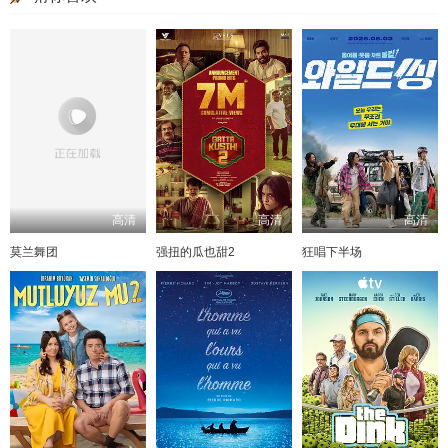
高清
高清
高清
莫兰舞团
强扭的瓜也甜2
狂唱下半场