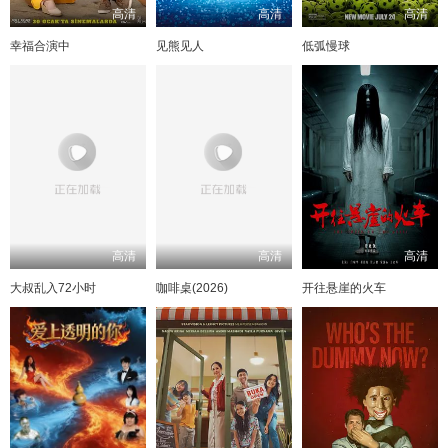
高清
高清
高清
幸福合演中
见熊见人
低弧慢球
高清
高清
高清
大叔乱入72小时
咖啡桌(2026)
开往悬崖的火车