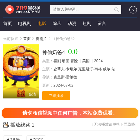
首页
电视剧
电影
综艺
动漫
短剧
留言
当前位置
首页
喜剧片
《神偷奶爸4》
0.0
神偷奶爸4
类型：
喜剧
动画
冒险
美国
2024
主演：
史蒂夫·卡瑞尔
克里斯汀·韦格
威尔·法
导演：
克里斯·雷纳德
更新：
2024-07-02
高清
立即播放
请勿相信视频中任何广告，本站免费观看。
播放线路 1
↓无法播放请更换下面线路↓
HD粤语
HD中字