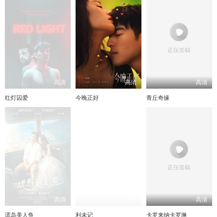
高清
高清
高清
红灯囚爱
今晚正好
青丘奇缘
高清
高清
高清
谎岛美人鱼
利未记
卡罗来纳卡罗琳