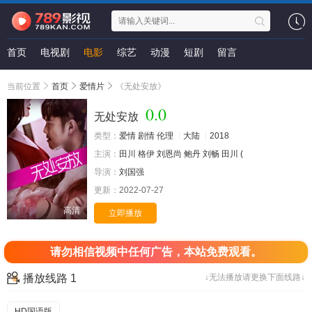
首页
电视剧
电影
综艺
动漫
短剧
留言
当前位置
首页
爱情片
《无处安放》
0.0
无处安放
类型：
爱情
剧情
伦理
大陆
2018
主演：
田川
格伊
刘恩尚
鲍丹
刘畅
田川
(
导演：
刘国强
更新：
2022-07-27
高清
立即播放
请勿相信视频中任何广告，本站免费观看。
播放线路 1
↓无法播放请更换下面线路↓
HD国语版