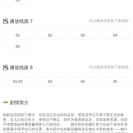
05
播放线路 7
↓无法播放请更换下面线路↓
01
02
03
04
05
播放线路 8
↓无法播放请更换下面线路↓
01-02
03
04
05
剧情简介
妈妈达莎回到了家中，但生活已无法回到从前。维尼克早已不再习惯丈夫的角
色，女儿们也已长大，变得过于独立。而作为母亲的达莎，目前虽有意愿，但还
不清楚该如何重新赢得家人们的信任。 丽莎和吉安娜正努力在这个发生巨变
的家庭中找寻自己的位置，身为高中生的索尼娅则决定做出大胆的改变——她计