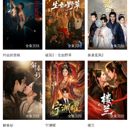
全集完结
全集完结
全集完结
约会的资格
破茧2：生如野草
换巢鸾凤2
全集完结
全集完结
全集完结
解春衫
宁渊曜
楼兰