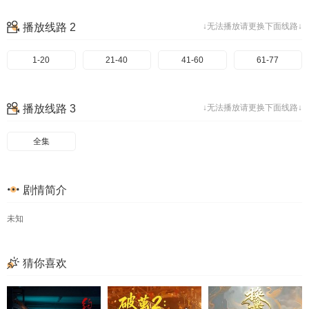
33
34
35
36
播放线路 2
↓无法播放请更换下面线路↓
37
38
39
40
1-20
41
21-40
42
41-60
43
61-77
44
45
46
47
48
播放线路 3
↓无法播放请更换下面线路↓
49
50
51
52
53
54
55
56
全集
57
58
59
60
剧情简介
61
62
63
64
65
66
67
68
未知
69
70
71
72
猜你喜欢
73
74
75
76
77