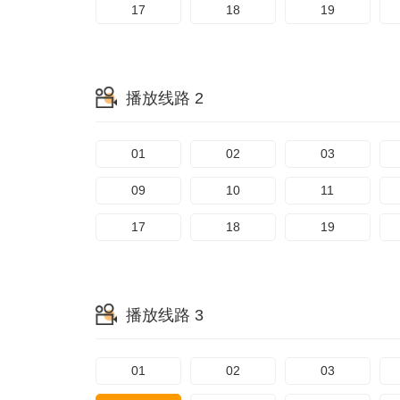
17
18
19
播放线路 2
01
02
03
09
10
11
17
18
19
播放线路 3
01
02
03