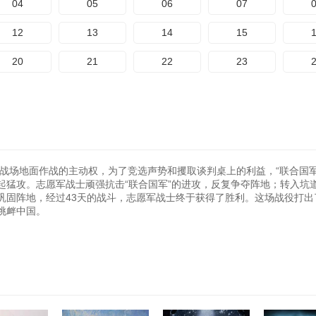
04
05
06
07
12
13
14
15
20
21
22
23
朝战场地面作战的主动权，为了竞选声势和攫取谈判桌上的利益，“联合国军
发起猛攻。志愿军战士顽强抗击“联合国军”的进攻，反复争夺阵地；转入坑
巩固阵地，经过43天的战斗，志愿军战士终于获得了胜利。这场战役打出
挑衅中国。