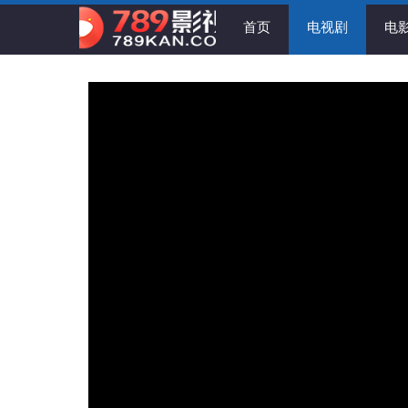
首页
电视剧
电