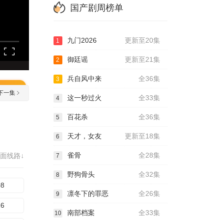
国产剧周榜单
九门2026
更新至20集
1
御廷谣
更新至21集
2
兵自风中来
全36集
3
下一集
这一秒过火
全33集
4
百花杀
全36集
5
天才，女友
更新至18集
6
雀骨
全28集
面线路↓
7
野狗骨头
全32集
8
08
凛冬下的罪恶
全26集
9
16
南部档案
全33集
10