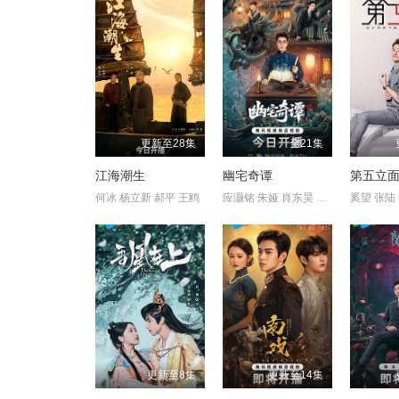
更新至28集
全21集
江海潮生
幽宅奇谭
第五立
何冰 杨立新 郝平 王鸥
应灏铭 朱娅 肖东昊 宋未央
更新至8集
更新至14集