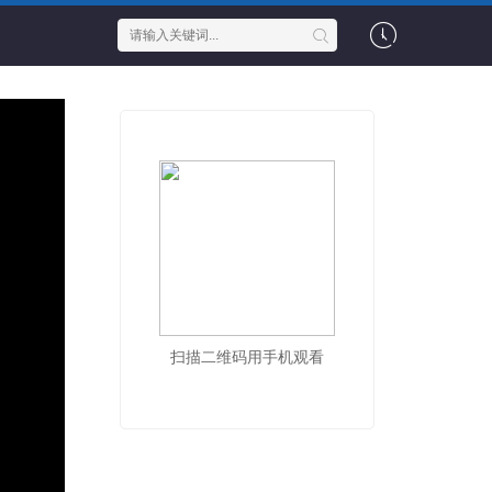
扫描二维码用手机观看