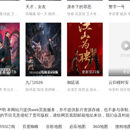
面
天才，女友
凛冬下的罪恶
警字一号
奚望 张陆 鲁佳妮 王之一
田曦薇 胡一天 赖伟明 安沺
张睿 吴昊宸 王大奇 孙之鸿
李崇霄 杨淇 
更新至17集
更新至20集
更新至21集
更新
九门2026
御廷谣
云归槿时安
李汶翰 鹤男 李泊文 徐新驰
陈伟霆 陈瑶 曾舜晞 王茂蕾 王奕婷 李乃文 释小龙 应灏铭 季肖冰
吴谨言 陈哲远 梁永棋 赵昭仪 张南 郭品超 盛一伦 吴岱融 黄祖鑫
张景昀 胡亦
声明:本网站只提供web页面服务，并不提供影片资源存储，也不参与录制
的节目无意侵犯了贵司版权，请给网页底部邮箱地址来信，我们会及时处
RSS订阅
百度蜘蛛
谷歌地图
必应地图
360地图
搜狗地