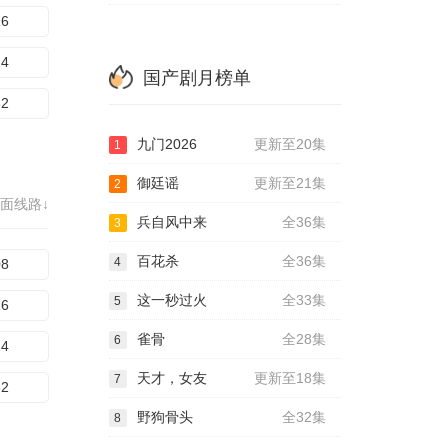
16
24
国产剧月榜单
32
九门2026
更新至20集
1
御廷谣
更新至21集
2
面线路↓
兵自风中来
全36集
3
百花杀
全36集
4
08
这一秒过火
全33集
5
16
雀骨
全28集
6
24
天才，女友
更新至18集
7
32
野狗骨头
全32集
8