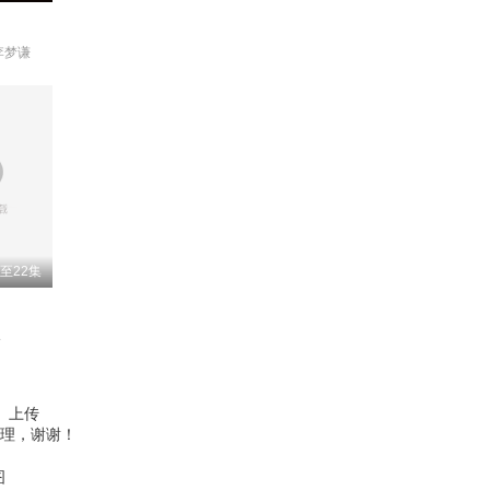
李梦谦
至22集
瑶
、上传
理，谢谢！
图