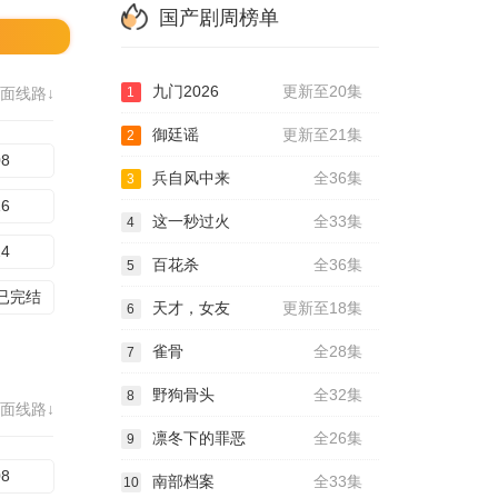
国产剧周榜单
九门2026
更新至20集
面线路↓
1
御廷谣
更新至21集
2
08
兵自风中来
全36集
3
16
这一秒过火
全33集
4
24
百花杀
全36集
5
集已完结
天才，女友
更新至18集
6
雀骨
全28集
7
野狗骨头
全32集
8
面线路↓
凛冬下的罪恶
全26集
9
08
南部档案
全33集
10