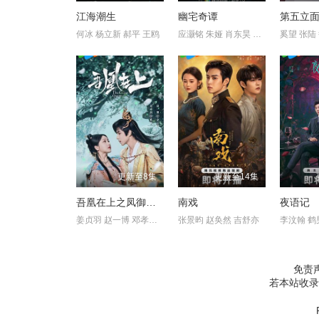
江海潮生
幽宅奇谭
第五立
何冰 杨立新 郝平 王鸥
应灏铭 朱娅 肖东昊 宋未央
更新至8集
更新至14集
吾凰在上之凤御四方
南戏
夜语记
姜贞羽 赵一博 邓孝慈 郝熠然
张景昀 赵奂然 吉舒亦
免责
若本站收录