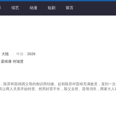
影
综艺
动漫
短剧
留言
：
大陆
年份：
2026
梁靖康
何瑞贤
年代，陈异和苗靖因父母的相识而结缘。起初陈异对苗靖充满敌意，直到一
良让两人关系开始转变。然而好景不长，陈父去世、苗母消失，两家大人