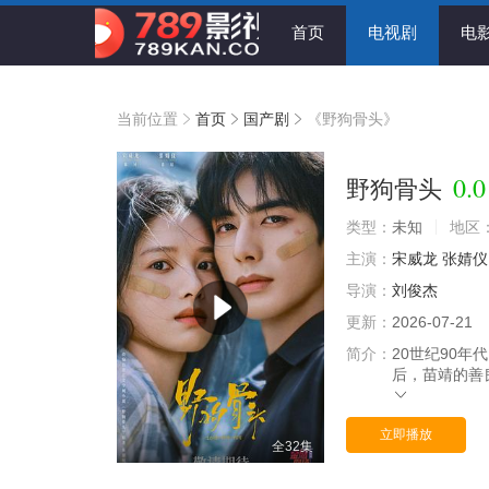
首页
电视剧
电
当前位置
首页
国产剧
《野狗骨头》
0.0
野狗骨头
类型：
未知
地区
主演：
宋威龙
张婧仪
导演：
刘俊杰
更新：
2026-07-21
简介：
20世纪90
后，苗靖的善
立即播放
全32集