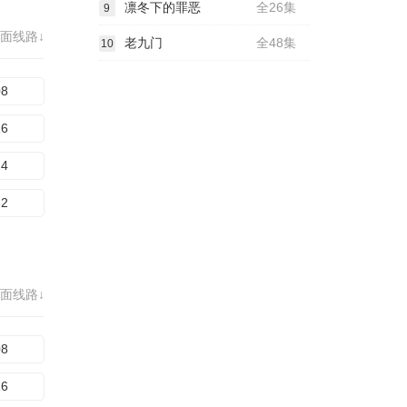
凛冬下的罪恶
全26集
9
面线路↓
老九门
全48集
10
08
16
24
32
面线路↓
08
16