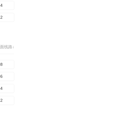
24
32
面线路↓
08
16
24
32