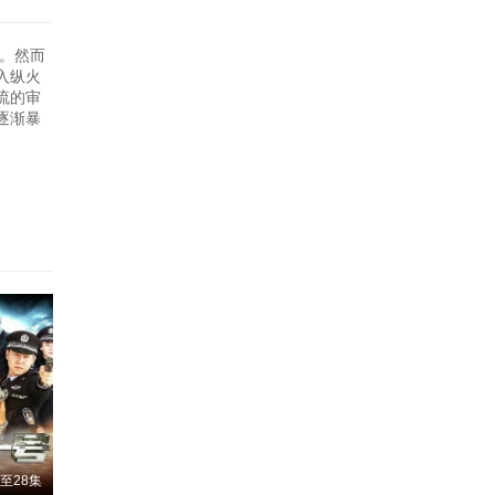
变。然而
入纵火
流的审
逐渐暴
至28集