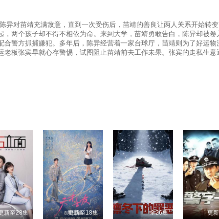
初陈异对苗靖充满敌意，直到一次受伤后，苗靖的善良让两人关系开始转
起，两个孩子却不得不相依为命。来到大学，苗靖勇敢告白，陈异却被卷
配合警方抓捕嫌犯。多年后，陈异经营着一家台球厅，苗靖则为了好运物
运老板张宾早就心存警惕，试图阻止苗靖前去工作未果。张宾的走私生意
更新至28集
更新至18集
全26集
更新