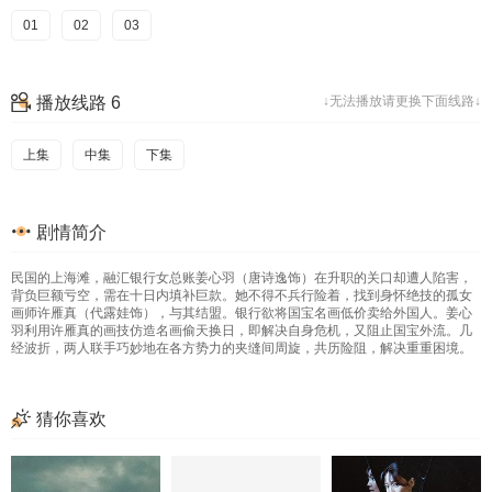
01
02
03
播放线路 6
↓无法播放请更换下面线路↓
上集
中集
下集
剧情简介
民国的上海滩，融汇银行女总账姜心羽（唐诗逸饰）在升职的关口却遭人陷害，
背负巨额亏空，需在十日内填补巨款。她不得不兵行险着，找到身怀绝技的孤女
画师许雁真（代露娃饰），与其结盟。银行欲将国宝名画低价卖给外国人。姜心
羽利用许雁真的画技仿造名画偷天换日，即解决自身危机，又阻止国宝外流。几
经波折，两人联手巧妙地在各方势力的夹缝间周旋，共历险阻，解决重重困境。
猜你喜欢