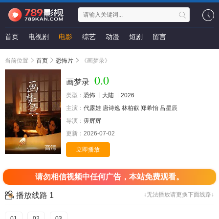
首页
电视剧
电影
综艺
动漫
短剧
留言
当前位置
首页
恐怖片
《画梦录》
0.0
画梦录
类型：
恐怖
大陆
2026
主演：
代露娃
唐诗逸
林柏叡
郑希怡
吕星辰
导演：
毋辉辉
更新：
2026-07-02
高清
立即播放
请勿相信视频中任何广告，本站免费观看。
播放线路 1
↓无法播放请更换下面线路↓
01
02
03