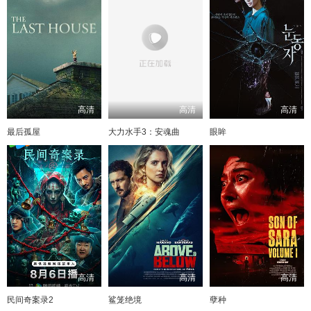
高清
高清
高清
最后孤屋
大力水手3：安魂曲
眼眸
高清
高清
高清
民间奇案录2
鲨笼绝境
孽种