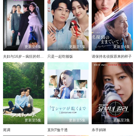
更新至6集
更新至6集
更新至4集
夫妇与16岁～疯狂的邻居～
只是一起吃顿饭
请保持名侦探原来的样子
更新至5集
更新至5集
更新至3集
尾调
直到T恤干透
杀手妈咪