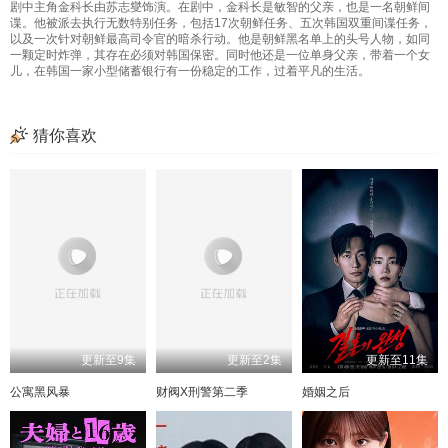
剧中主角金科长由苏志燮饰演。在剧中，金科长是敏智的父亲，也是一名朝鲜间
谍。他被派去执行无数特别任务，包括17次朝鲜任务、五次韩国双重间谍任务，
以及一次针对朝鲜最高司令官的暗杀行动。他是朝鲜黑名单上的头号人物，如同
一颗定时炸弹，其存在必须对韩国保密。同时他还是一位单身父亲，带着一个女
儿，在韩国一家小型储蓄银行有一份稳定的工作，过着平凡的生活。
猜你喜欢
更新至9集
更新至2集
更新至11集
公寓黑风暴
财阀X刑警第二季
婚姻之后