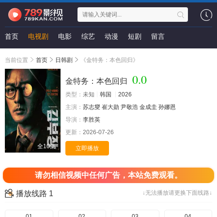
首页
电视剧
电影
综艺
动漫
短剧
留言
当前位置
首页
日韩剧
《金特务：本色回归》
0.0
金特务：本色回归
类型：
未知
韩国
2026
主演：
苏志燮
崔大勋
尹敬浩
金成圭
孙娜恩
导演：
李胜英
更新：
2026-07-26
全10集
立即播放
请勿相信视频中任何广告，本站免费观看。
播放线路 1
↓无法播放请更换下面线路↓
01
02
03
04