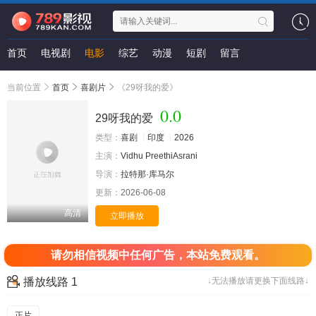
首页
电视剧
电影
综艺
动漫
短剧
留言
当前位置
首页
喜剧片
《29呀我的爱》
0.0
29呀我的爱
类型：
喜剧
印度
2026
主演：
Vidhu
PreethiAsrani
导演：
拉特那·库马尔
更新：
2026-06-08
高清
立即播放
请勿相信视频中任何广告，本站免费观看。
播放线路 1
↓无法播放请更换下面线路↓
正片