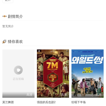
剧情简介
暂无简介
猜你喜欢
高清
高清
高清
莫兰舞团
强扭的瓜也甜2
狂唱下半场