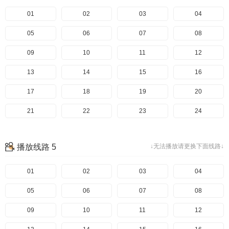
01
02
03
04
05
06
07
08
09
10
11
12
13
14
15
16
17
18
19
20
21
22
23
24
播放线路 5
↓无法播放请更换下面线路↓
01
02
03
04
05
06
07
08
09
10
11
12