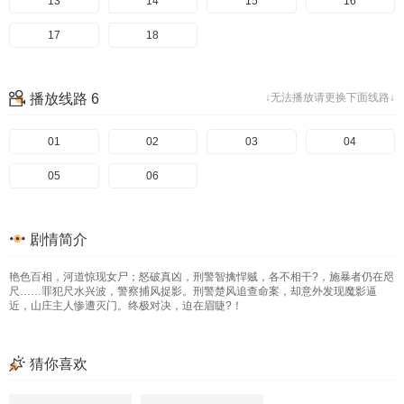
13
14
15
16
17
18
播放线路 6
↓无法播放请更换下面线路↓
01
02
03
04
05
06
剧情简介
艳色百相，河道惊现女尸；怒破真凶，刑警智擒悍贼，各不相干?，施暴者仍在咫
尺……罪犯尺水兴波，警察捕风捉影。刑警楚风追查命案，却意外发现魔影逼
近，山庄主人惨遭灭门。终极对决，迫在眉睫?！
猜你喜欢