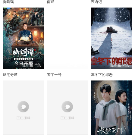
御廷谣
南戏
夜语记
更新至15集
更新至26集
更新至18集
幽宅奇谭
警字一号
凛冬下的罪恶