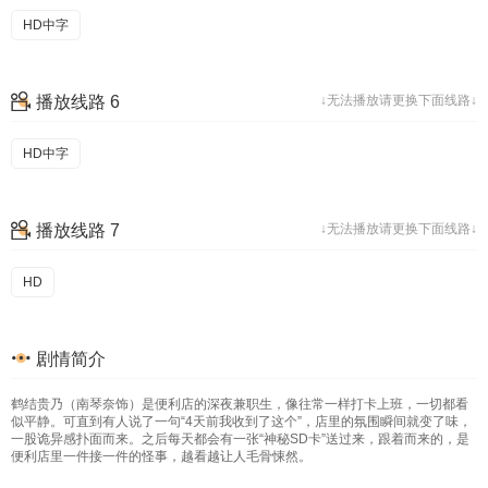
HD中字
播放线路 6
↓无法播放请更换下面线路↓
HD中字
播放线路 7
↓无法播放请更换下面线路↓
HD
剧情简介
鹤结贵乃（南琴奈饰）是便利店的深夜兼职生，像往常一样打卡上班，一切都看
似平静。可直到有人说了一句“4天前我收到了这个”，店里的氛围瞬间就变了味，
一股诡异感扑面而来。之后每天都会有一张“神秘SD卡”送过来，跟着而来的，是
便利店里一件接一件的怪事，越看越让人毛骨悚然。