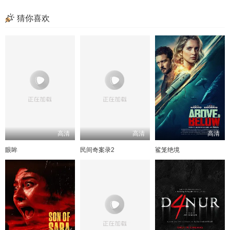
猜你喜欢
高清
高清
高清
眼眸
民间奇案录2
鲨笼绝境