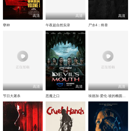
高清
高清
高清
孽种
午夜超自然实录
尸水4：终章
高清
高清
高清
节日大屠杀
恶魔之口
埃德加·爱伦·坡的椭圆形肖像