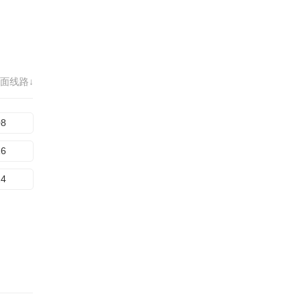
面线路↓
08
16
24