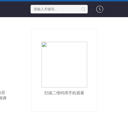
快苏
扫描二维码用手机观看
雅
详