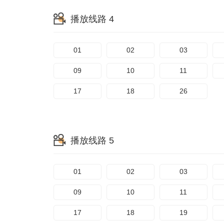
播放线路 4
01
02
03
09
10
11
17
18
26
播放线路 5
01
02
03
09
10
11
17
18
19