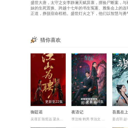
盛世大唐，太守之女李静澜天赋异禀，擅验尸断案，与
妹的生死置换、跨越十七年的书生冤案、雅集会上的连
正道，挣脱宿命桎梏。盛世灯火之下，他们以智慧与勇
猜你喜欢
更新至22集
更新至18集
御廷谣
夜语记
吴谨言 陈哲远 梁永棋 赵昭仪 张南 郭品超 盛一伦 吴岱融 黄祖鑫
李汶翰 鹤男 李泊文 徐新驰