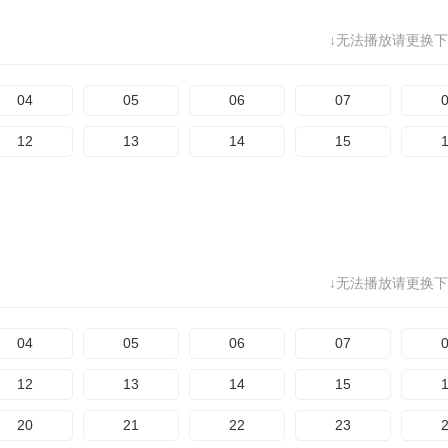
↓无法播放请更换下
04
05
06
07
12
13
14
15
↓无法播放请更换下
04
05
06
07
12
13
14
15
20
21
22
23