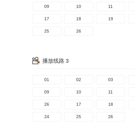
09
10
11
17
18
19
25
26
播放线路 3
01
02
03
09
10
11
26
17
18
24
25
26