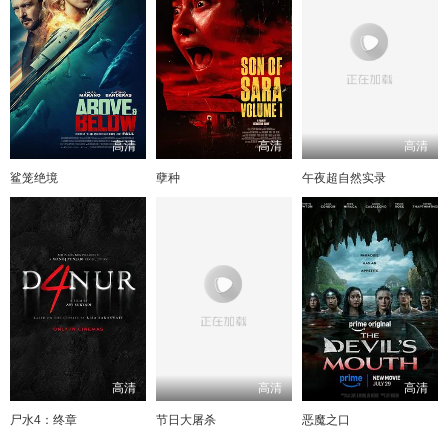
高清
高清
高清
鲨笼绝境
孽种
午夜超自然实录
高清
高清
高清
尸水4：终章
节日大屠杀
恶魔之口