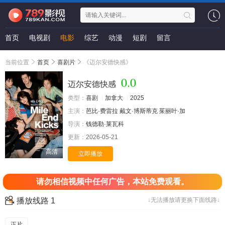
首页
电视剧
电影
综艺
动漫
短剧
留言
当前位置
首页
喜剧片
《迈尔安德快感》
0.0
迈尔安德快感
类型：
喜剧
加拿大
2025
主演：
芭比·费雷拉
戴文·博斯蒂克
茱丽叶·加
导演：
钱德勒·莱瓦科
更新：
2026-05-21
高清
立即播放
请勿相信视频中任何广告，本站免费观看。
播放线路 1
↓无法播放请更换下面线路↓
正片