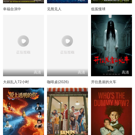
幸福合演中
见熊见人
低弧慢球
高清
高清
高清
大叔乱入72小时
咖啡桌(2026)
开往悬崖的火车