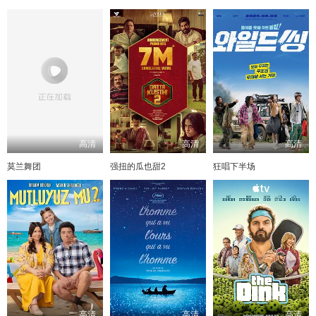
高清
高清
高清
莫兰舞团
强扭的瓜也甜2
狂唱下半场
高清
高清
高清