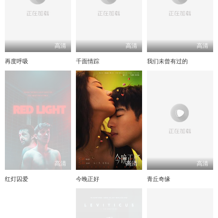
高清
高清
高清
再度呼吸
千面情踪
我们未曾有过的
高清
高清
高清
红灯囚爱
今晚正好
青丘奇缘